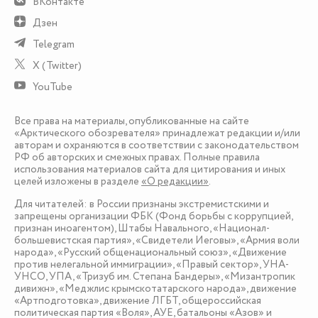
ВКонтакте
Дзен
Telegram
X (Twitter)
YouTube
Все права на материалы, опубликованные на сайте
«Арктического обозревателя» принадлежат редакции и/или
авторам и охраняются в соответствии с законодательством
РФ об авторских и смежных правах. Полные правила
использования материалов сайта для цитирования и иных
целей изложены в разделе
«О редакции»
.
Для читателей: в России признаны экстремистскими и
запрещены организации ФБК (Фонд борьбы с коррупцией,
признан иноагентом), Штабы Навального, «Национал-
большевистская партия», «Свидетели Иеговы», «Армия воли
народа», «Русский общенациональный союз», «Движение
против нелегальной иммиграции», «Правый сектор», УНА-
УНСО, УПА, «Тризуб им. Степана Бандеры», «Мизантропик
дивижн», «Меджлис крымскотатарского народа», движение
«Артподготовка», движение ЛГБТ, общероссийская
политическая партия «Воля», АУЕ, батальоны «Азов» и