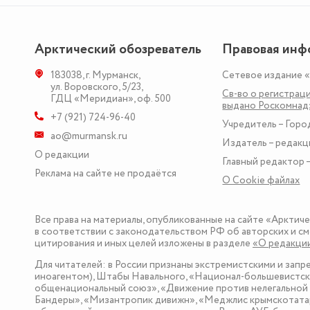
Арктический обозреватель
Правовая инф
183038
,
г. Мурманск
,
Сетевое издание 
ул. Воровского, 5/23
,
Св-во о регистраци
ГДЦ «Меридиан», оф. 500
выдано Роскомна
+7 (921) 724-96-40
Учредитель – Горо
ao@murmansk.ru
Издатель – редакц
О редакции
Главный редактор –
Реклама на сайте не продаётся
О Сookie файлах
Все права на материалы, опубликованные на сайте «Арктич
в соответствии с законодательством РФ об авторских и см
цитирования и иных целей изложены в разделе
«О редакци
Для читателей: в России признаны экстремистскими и зап
иноагентом), Штабы Навального, «Национал-большевистска
общенациональный союз», «Движение против нелегальной 
Бандеры», «Мизантропик дивижн», «Меджлис крымскотатар