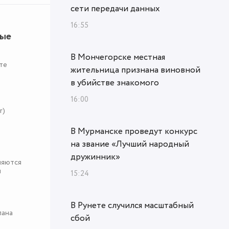
сети передачи данных
16:55
ные
В Мончегорске местная
те
жительница признана виновной
в убийстве знакомого
16:00
r)
В Мурманске проведут конкурс
на звание «Лучший народный
дружинник»
няются
я
15:24
В Рунете случился масштабный
пана
сбой