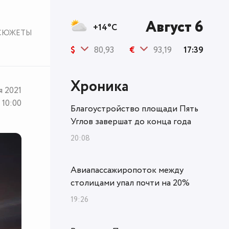
Август 6
+14°C
СЮЖЕТЫ
$
80,93
€
93,19
17:39
Хроника
я 2021
10:00
Благоустройство площади Пять
Углов завершат до конца года
20:08
Авиапассажиропоток между
столицами упал почти на 20%
19:26