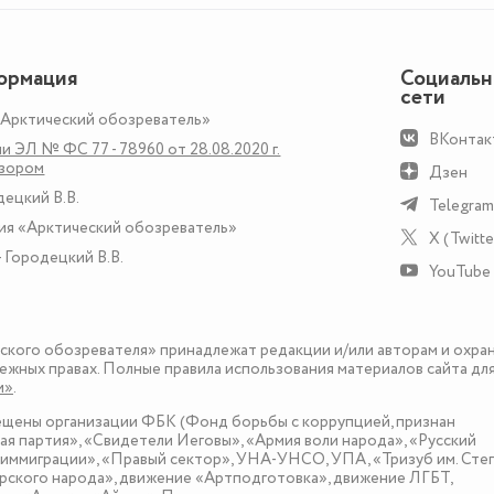
ормация
Социаль
сети
«Арктический обозреватель»
ВКонтак
и ЭЛ № ФС 77 - 78960 от 28.08.2020 г.
дзором
Дзен
децкий В.В.
Telegram
ия «Арктический обозреватель»
X (Twitte
 Городецкий В.В.
YouTube
еского обозревателя» принадлежат редакции и/или авторам и охра
ежных правах. Полные правила использования материалов сайта дл
и»
.
рещены организации ФБК (Фонд борьбы с коррупцией, признан
я партия», «Свидетели Иеговы», «Армия воли народа», «Русский
иммиграции», «Правый сектор», УНА-УНСО, УПА, «Тризуб им. Сте
ского народа», движение «Артподготовка», движение ЛГБТ,