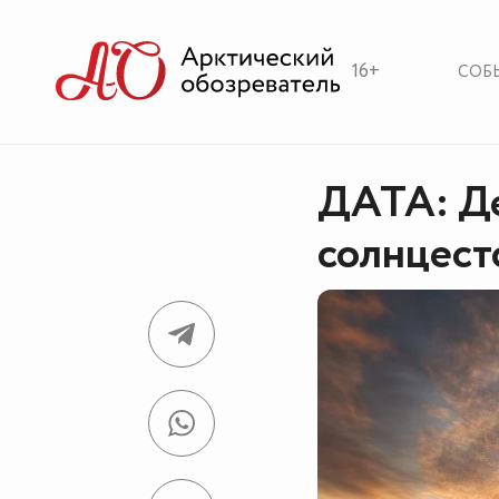
16+
СОБ
ДАТА: Де
солнцест