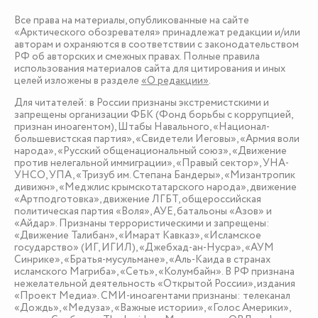
Все права на материалы, опубликованные на сайте
«Арктического обозревателя» принадлежат редакции и/или
авторам и охраняются в соответствии с законодательством
РФ об авторских и смежных правах. Полные правила
использования материалов сайта для цитирования и иных
целей изложены в разделе
«О редакции»
.
Для читателей: в России признаны экстремистскими и
запрещены организации ФБК (Фонд борьбы с коррупцией,
признан иноагентом), Штабы Навального, «Национал-
большевистская партия», «Свидетели Иеговы», «Армия воли
народа», «Русский общенациональный союз», «Движение
против нелегальной иммиграции», «Правый сектор», УНА-
УНСО, УПА, «Тризуб им. Степана Бандеры», «Мизантропик
дивижн», «Меджлис крымскотатарского народа», движение
«Артподготовка», движение ЛГБТ, общероссийская
политическая партия «Воля», АУЕ, батальоны «Азов» и
«Айдар». Признаны террористическими и запрещены:
«Движение Талибан», «Имарат Кавказ», «Исламское
государство» (ИГ, ИГИЛ), «Джебхад-ан-Нусра», «АУМ
Синрике», «Братья-мусульмане», «Аль-Каида в странах
исламского Магриба», «Сеть», «Колумбайн». В РФ признана
нежелательной деятельность «Открытой России», издания
«Проект Медиа». СМИ-иноагентами признаны: телеканал
«Дождь», «Медуза», «Важные истории», «Голос Америки»,