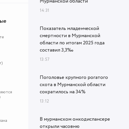
Мурманской области
14:31
ные
Показатель младенческой
смертности в Мурманской
те
области по итогам 2025 года
составил 3,3‰
13:57
r)
Поголовье крупного рогатого
скота в Мурманской области
сократилось на 34%
няются
я
13:12
В мурманском онкодиспансере
пана
открыли часовню