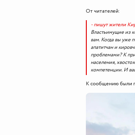
От читателей:
- пишут жители Ки
Властьимущие из ко
вам. Когда вы уже 
апатитчан и кировч
проблемами? К при
населения, хвостох
компетенции. И ва
К сообщению были п