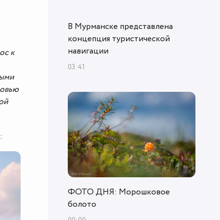
В Мурманске представлена
концепция туристической
навигации
ос к
03:41
ными
ровью
мой
:
ФОТО ДНЯ: Морошковое
болото