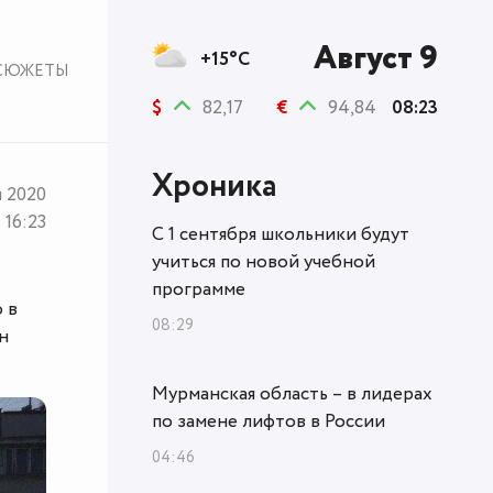
Август 9
+15°C
СЮЖЕТЫ
$
82,17
€
94,84
08:23
Хроника
я 2020
16:23
С 1 сентября школьники будут
учиться по новой учебной
программе
 в
08:29
н
Мурманская область – в лидерах
по замене лифтов в России
04:46