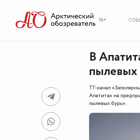
16+
СОБ
В Апатит
пылевых 
ТГ-канал «Заполярны
Апатитах на предпр
пылевых бурь».