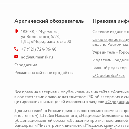
Арктический обозреватель
Правовая инф
183038
,
г. Мурманск
,
Сетевое издание 
ул. Воровского, 5/23
,
Св-во о регистраци
ГДЦ «Меридиан», оф. 500
выдано Роскомна
+7 (921) 724-96-40
Учредитель – Горо
ao@murmansk.ru
Издатель – редакц
О редакции
Главный редактор –
Реклама на сайте не продаётся
О Сookie файлах
Все права на материалы, опубликованные на сайте «Арктич
в соответствии с законодательством РФ об авторских и см
цитирования и иных целей изложены в разделе
«О редакци
Для читателей: в России признаны экстремистскими и зап
иноагентом), Штабы Навального, «Национал-большевистска
общенациональный союз», «Движение против нелегальной 
Бандеры», «Мизантропик дивижн», «Меджлис крымскотатар