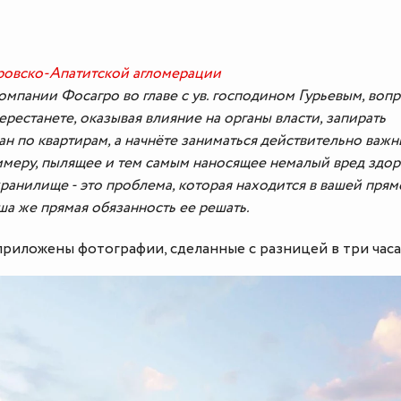
ровско-Апатитской агломерации
мпании Фосагро во главе с ув. господином Гурьевым, вопр
перестанете, оказывая влияние на органы власти, запирать
ан по квартирам, а начнёте заниматься действительно важ
меру, пылящее и тем самым наносящее немалый вред здо
ранилище - это проблема, которая находится в вашей пря
ша же прямая обязанность ее решать.
риложены фотографии, сделанные с разницей в три часа