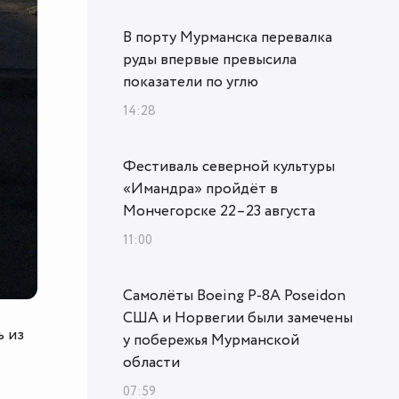
В порту Мурманска перевалка
руды впервые превысила
показатели по углю
14:28
Фестиваль северной культуры
«Имандра» пройдёт в
Мончегорске 22–23 августа
11:00
Самолёты Boeing P-8A Poseidon
США и Норвегии были замечены
ь из
у побережья Мурманской
области
07:59