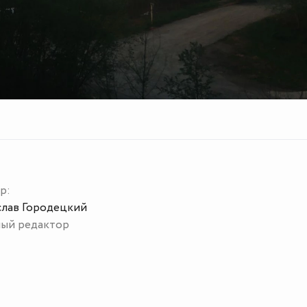
р:
слав Городецкий
ный редактор