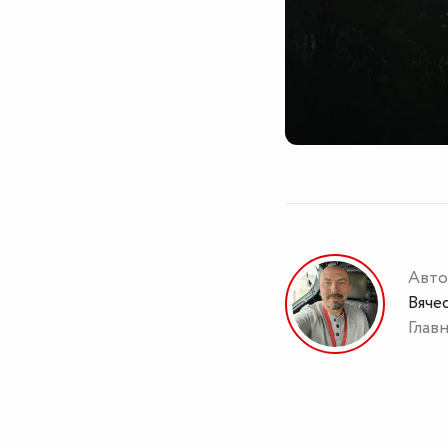
Авто
Вяче
Глав