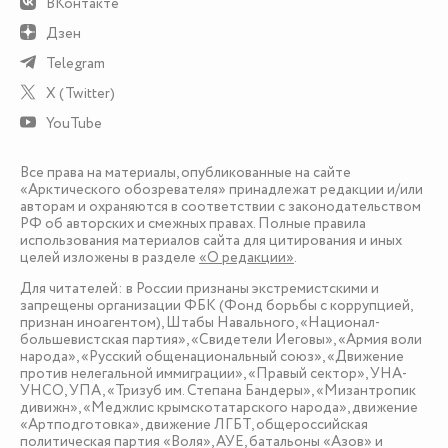
ВКонтакте
Дзен
Telegram
X (Twitter)
YouTube
Все права на материалы, опубликованные на сайте
«Арктического обозревателя» принадлежат редакции и/или
авторам и охраняются в соответствии с законодательством
РФ об авторских и смежных правах. Полные правила
использования материалов сайта для цитирования и иных
целей изложены в разделе
«О редакции»
.
Для читателей: в России признаны экстремистскими и
запрещены организации ФБК (Фонд борьбы с коррупцией,
признан иноагентом), Штабы Навального, «Национал-
большевистская партия», «Свидетели Иеговы», «Армия воли
народа», «Русский общенациональный союз», «Движение
против нелегальной иммиграции», «Правый сектор», УНА-
УНСО, УПА, «Тризуб им. Степана Бандеры», «Мизантропик
дивижн», «Меджлис крымскотатарского народа», движение
«Артподготовка», движение ЛГБТ, общероссийская
политическая партия «Воля», АУЕ, батальоны «Азов» и