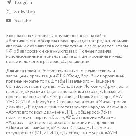
Telegram
X (Twitter)
YouTube
Все права на материалы, опубликованные на сайте
«Арктического обозревателя» принадлежат редакции и/или
авторам и охраняются в соответствии с законодательством
РФ об авторских и смежных правах. Полные правила
использования материалов сайта для цитирования и иных
целей изложены в разделе
«О редакции»
.
Для читателей: в России признаны экстремистскими и
запрещены организации ФБК (Фонд борьбы с коррупцией,
признан иноагентом), Штабы Навального, «Национал-
большевистская партия», «Свидетели Иеговы», «Армия воли
народа», «Русский общенациональный союз», «Движение
против нелегальной иммиграции», «Правый сектор», УНА-
УНСО, УПА, «Тризуб им. Степана Бандеры», «Мизантропик
дивижн», «Меджлис крымскотатарского народа», движение
«Артподготовка», движение ЛГБТ, общероссийская
политическая партия «Воля», АУЕ, батальоны «Азов» и
«Айдар». Признаны террористическими и запрещены:
«Движение Талибан», «Имарат Кавказ», «Исламское
государство» (ИГ, ИГИЛ), «Джебхад-ан-Нусра», «АУМ