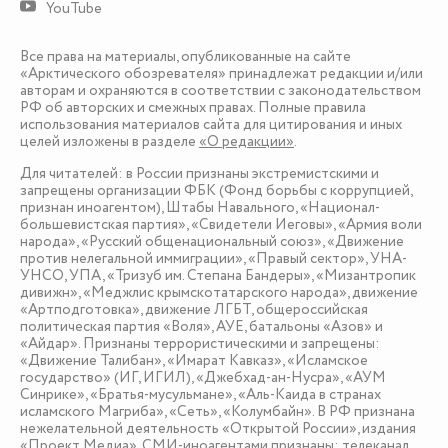
YouTube
Все права на материалы, опубликованные на сайте
«Арктического обозревателя» принадлежат редакции и/или
авторам и охраняются в соответствии с законодательством
РФ об авторских и смежных правах. Полные правила
использования материалов сайта для цитирования и иных
целей изложены в разделе
«О редакции»
.
Для читателей: в России признаны экстремистскими и
запрещены организации ФБК (Фонд борьбы с коррупцией,
признан иноагентом), Штабы Навального, «Национал-
большевистская партия», «Свидетели Иеговы», «Армия воли
народа», «Русский общенациональный союз», «Движение
против нелегальной иммиграции», «Правый сектор», УНА-
УНСО, УПА, «Тризуб им. Степана Бандеры», «Мизантропик
дивижн», «Меджлис крымскотатарского народа», движение
«Артподготовка», движение ЛГБТ, общероссийская
политическая партия «Воля», АУЕ, батальоны «Азов» и
«Айдар». Признаны террористическими и запрещены:
«Движение Талибан», «Имарат Кавказ», «Исламское
государство» (ИГ, ИГИЛ), «Джебхад-ан-Нусра», «АУМ
Синрике», «Братья-мусульмане», «Аль-Каида в странах
исламского Магриба», «Сеть», «Колумбайн». В РФ признана
нежелательной деятельность «Открытой России», издания
«Проект Медиа». СМИ-иноагентами признаны: телеканал