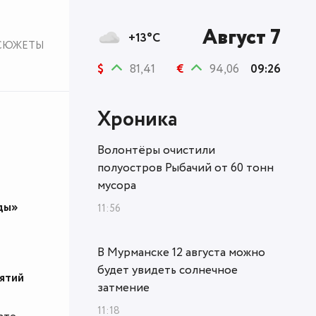
Август 7
+13°C
СЮЖЕТЫ
$
81,41
€
94,06
09:26
Хроника
Волонтёры очистили
полуостров Рыбачий от 60 тонн
мусора
яды»
11:56
В Мурманске 12 августа можно
будет увидеть солнечное
ятий
затмение
11:18