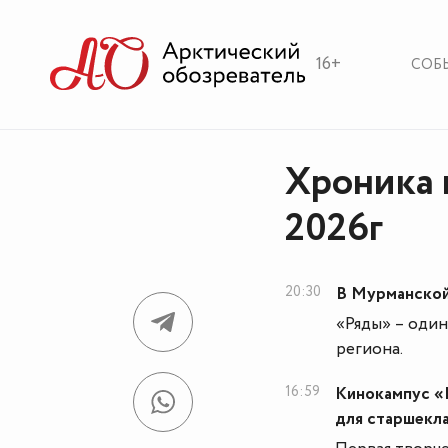
16+
СОБ
Хроника 
2026г
20:30
В Мурманской
«Ряды» – оди
региона.
16:59
Кинокампус «
для старшекл