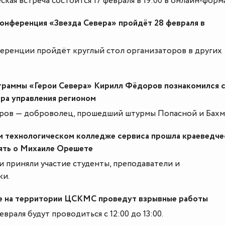
ская встреча состоится 17 февраля в 19:00 в онлайн-форм
онференция «Звезда Севера» пройдёт 28 февраля в
еренции пройдёт круглый стол организаторов в других
граммы «Герои Севера» Кирилл Фёдоров познакомился 
ра управления регионом
ов — доброволец, прошедший штурмы Попасной и Бахм
 технологическом колледже сервиса прошла краеведче
мять о Михаиле Орешете
 приняли участие студенты, преподаватели и
ки.
е на территории ЦСКМС проведут взрывные работы
евраля будут проводиться с 12:00 до 13:00.