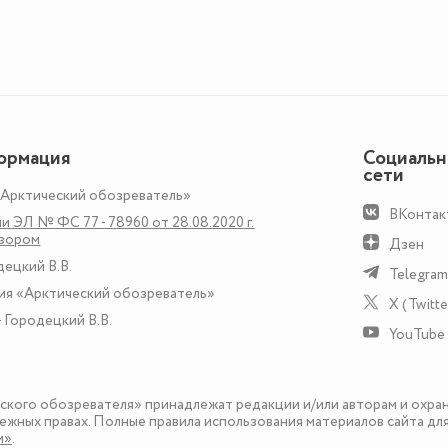
ормация
Социаль
сети
«Арктический обозреватель»
ВКонтак
и ЭЛ № ФС 77 - 78960 от 28.08.2020 г.
дзором
Дзен
децкий В.В.
Telegram
ия «Арктический обозреватель»
X (Twitte
 Городецкий В.В.
YouTube
еского обозревателя» принадлежат редакции и/или авторам и охра
ежных правах. Полные правила использования материалов сайта дл
и»
.