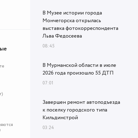
В Музее истории города
Мончегорска открылась
выставка фотокорреспондента
Льва Федосеева
08:45
ные
В Мурманской области в июле
те
2026 года произошло 55 ДТП
07:01
r)
Завершен ремонт автоподъезда
к поселку городского типа
Кильдинстрой
няются
03:24
я