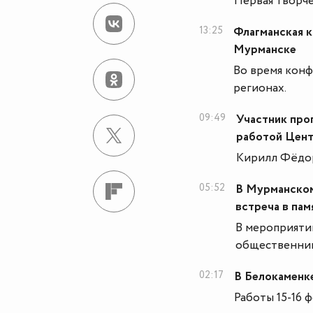
Первая творче
13:25
Флагманская к
Мурманске
Во время конф
регионах.
09:49
Участник про
работой Цент
Кирилл Фёдор
05:52
В Мурманском
встреча в па
В мероприятии
общественни
02:17
В Белокаменк
Работы 15-16 ф