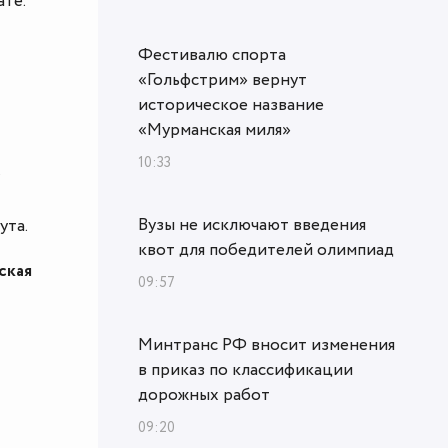
ате.
Фестивалю спорта
«Гольфстрим» вернут
историческое название
«Мурманская миля»
10:33
с
Вузы не исключают введения
ута.
квот для победителей олимпиад
ская
09:57
Минтранс РФ вносит изменения
в приказ по классификации
дорожных работ
09:20