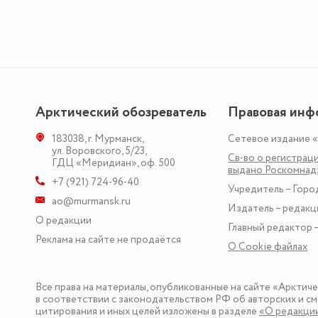
Арктический обозреватель
Правовая инф
183038
,
г. Мурманск
,
Сетевое издание 
ул. Воровского, 5/23
,
Св-во о регистраци
ГДЦ «Меридиан», оф. 500
выдано Роскомна
+7 (921) 724-96-40
Учредитель – Горо
ao@murmansk.ru
Издатель – редакц
О редакции
Главный редактор –
Реклама на сайте не продаётся
О Сookie файлах
Все права на материалы, опубликованные на сайте «Арктич
в соответствии с законодательством РФ об авторских и см
цитирования и иных целей изложены в разделе
«О редакци