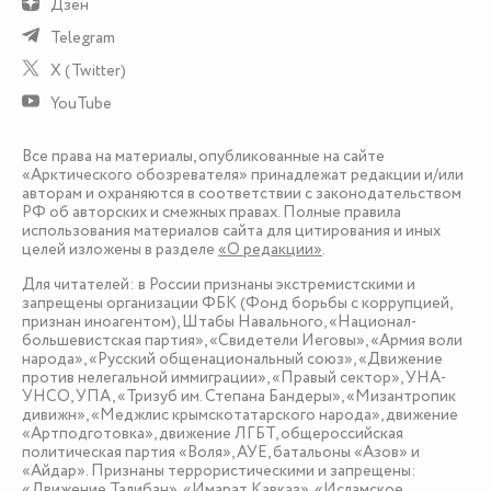
Дзен
Telegram
X (Twitter)
YouTube
Все права на материалы, опубликованные на сайте
«Арктического обозревателя» принадлежат редакции и/или
авторам и охраняются в соответствии с законодательством
РФ об авторских и смежных правах. Полные правила
использования материалов сайта для цитирования и иных
целей изложены в разделе
«О редакции»
.
Для читателей: в России признаны экстремистскими и
запрещены организации ФБК (Фонд борьбы с коррупцией,
признан иноагентом), Штабы Навального, «Национал-
большевистская партия», «Свидетели Иеговы», «Армия воли
народа», «Русский общенациональный союз», «Движение
против нелегальной иммиграции», «Правый сектор», УНА-
УНСО, УПА, «Тризуб им. Степана Бандеры», «Мизантропик
дивижн», «Меджлис крымскотатарского народа», движение
«Артподготовка», движение ЛГБТ, общероссийская
политическая партия «Воля», АУЕ, батальоны «Азов» и
«Айдар». Признаны террористическими и запрещены:
«Движение Талибан», «Имарат Кавказ», «Исламское