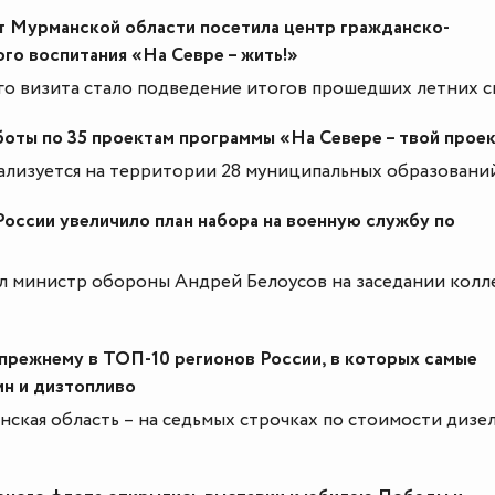
т Мурманской области посетила центр гражданско-
го воспитания «На Севре – жить!»
о визита стало подведение итогов прошедших летних с
оты по 35 проектам программы «На Севере – твой проек
лизуется на территории 28 муниципальных образований
ссии увеличило план набора на военную службу по
л министр обороны Андрей Белоусов на заседании колл
-прежнему в ТОП-10 регионов России, в которых самые
ин и дизтопливо
ская область – на седьмых строчках по стоимости дизел