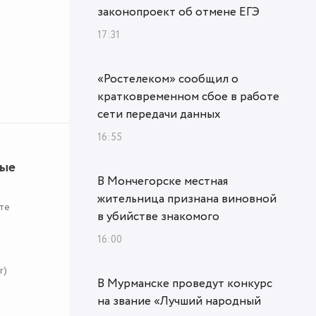
законопроект об отмене ЕГЭ
17:31
«Ростелеком» сообщил о
кратковременном сбое в работе
сети передачи данных
16:55
ные
В Мончегорске местная
жительница признана виновной
те
в убийстве знакомого
16:00
r)
В Мурманске проведут конкурс
на звание «Лучший народный