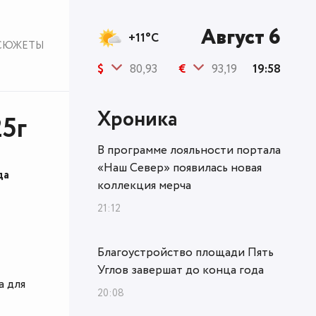
Август 6
+11°C
СЮЖЕТЫ
$
80,93
€
93,19
19:58
Хроника
25г
В программе лояльности портала
«Наш Север» появилась новая
да
коллекция мерча
21:12
Благоустройство площади Пять
Углов завершат до конца года
а для
20:08