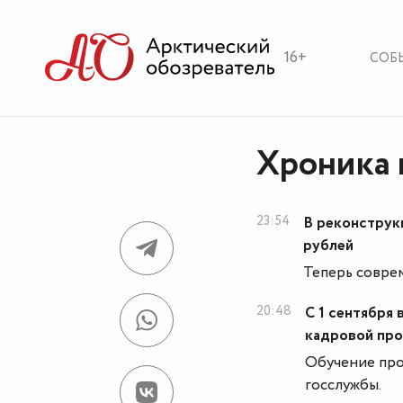
16+
СОБ
Хроника н
23:54
В реконструк
рублей
Теперь совре
20:48
С 1 сентября
кадровой про
Обучение про
госслужбы.