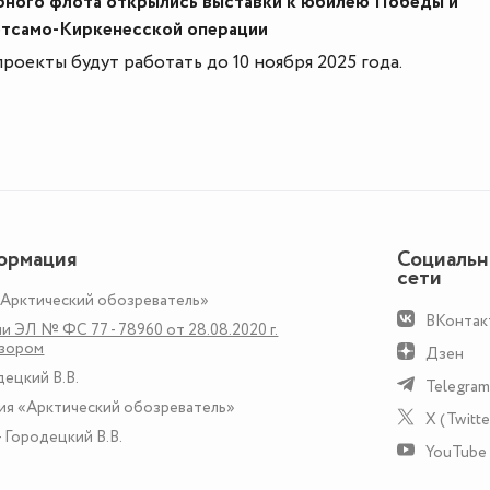
рного флота открылись выставки к юбилею Победы и
тсамо-Киркенесской операции
роекты будут работать до 10 ноября 2025 года.
ормация
Социаль
сети
«Арктический обозреватель»
ВКонтак
и ЭЛ № ФС 77 - 78960 от 28.08.2020 г.
дзором
Дзен
децкий В.В.
Telegram
ия «Арктический обозреватель»
X (Twitte
 Городецкий В.В.
YouTube