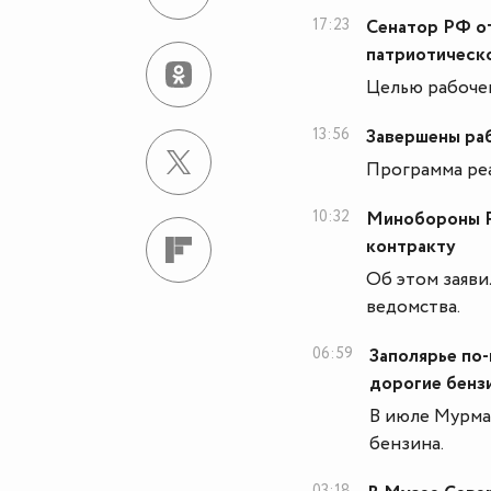
17:23
Сенатор РФ о
патриотическо
Целью рабочег
13:56
Завершены раб
Программа реа
10:32
Минобороны Ро
контракту
Об этом заяви
ведомства.
06:59
Заполярье по
дорогие бенз
В июле Мурман
бензина.
03:18