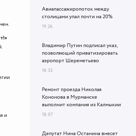
Авиапассажиропоток между
столицами упал почти на 20%
мен.
19:26
т!»
Владимир Путин подписал указ,
.
позволяющий приватизировать
аэропорт Шереметьево
18:53
егии
Ремонт проезда Николая
Кононова в Мурманске
выполнит компания из Калмыкии
18:07
я и
Депутат Нина Останина внесет