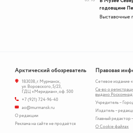
В Музее Севе
годовщине Пе
Выставочные п
Арктический обозреватель
Правовая инф
183038
,
г. Мурманск
,
Сетевое издание 
ул. Воровского, 5/23
,
Св-во о регистраци
ГДЦ «Меридиан», оф. 500
выдано Роскомна
+7 (921) 724-96-40
Учредитель – Горо
ao@murmansk.ru
Издатель – редакц
О редакции
Главный редактор –
Реклама на сайте не продаётся
О Сookie файлах