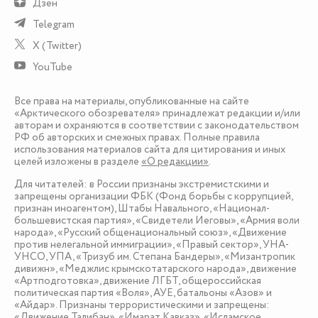
Дзен
Telegram
X (Twitter)
YouTube
Все права на материалы, опубликованные на сайте
«Арктического обозревателя» принадлежат редакции и/или
авторам и охраняются в соответствии с законодательством
РФ об авторских и смежных правах. Полные правила
использования материалов сайта для цитирования и иных
целей изложены в разделе
«О редакции»
.
Для читателей: в России признаны экстремистскими и
запрещены организации ФБК (Фонд борьбы с коррупцией,
признан иноагентом), Штабы Навального, «Национал-
большевистская партия», «Свидетели Иеговы», «Армия воли
народа», «Русский общенациональный союз», «Движение
против нелегальной иммиграции», «Правый сектор», УНА-
УНСО, УПА, «Тризуб им. Степана Бандеры», «Мизантропик
дивижн», «Меджлис крымскотатарского народа», движение
«Артподготовка», движение ЛГБТ, общероссийская
политическая партия «Воля», АУЕ, батальоны «Азов» и
«Айдар». Признаны террористическими и запрещены:
«Движение Талибан», «Имарат Кавказ», «Исламское