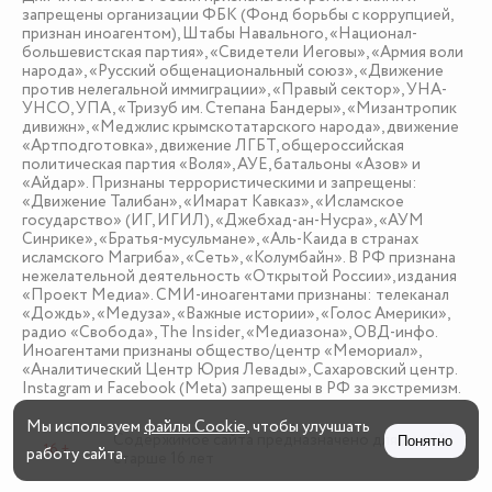
запрещены организации ФБК (Фонд борьбы с коррупцией,
признан иноагентом), Штабы Навального, «Национал-
большевистская партия», «Свидетели Иеговы», «Армия воли
народа», «Русский общенациональный союз», «Движение
против нелегальной иммиграции», «Правый сектор», УНА-
УНСО, УПА, «Тризуб им. Степана Бандеры», «Мизантропик
дивижн», «Меджлис крымскотатарского народа», движение
«Артподготовка», движение ЛГБТ, общероссийская
политическая партия «Воля», АУЕ, батальоны «Азов» и
«Айдар». Признаны террористическими и запрещены:
«Движение Талибан», «Имарат Кавказ», «Исламское
государство» (ИГ, ИГИЛ), «Джебхад-ан-Нусра», «АУМ
Синрике», «Братья-мусульмане», «Аль-Каида в странах
исламского Магриба», «Сеть», «Колумбайн». В РФ признана
нежелательной деятельность «Открытой России», издания
«Проект Медиа». СМИ-иноагентами признаны: телеканал
«Дождь», «Медуза», «Важные истории», «Голос Америки»,
радио «Свобода», The Insider, «Медиазона», ОВД-инфо.
Иноагентами признаны общество/центр «Мемориал»,
«Аналитический Центр Юрия Левады», Сахаровский центр.
Instagram и Facebook (Metа) запрещены в РФ за экстремизм.
Мы используем
файлы Cookie
, чтобы улучшать
Содержимое сайта предназначено для детей
Понятно
16 +
работу сайта.
старше 16 лет