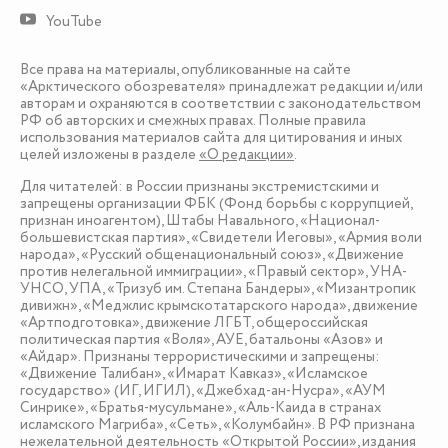
YouTube
Все права на материалы, опубликованные на сайте
«Арктического обозревателя» принадлежат редакции и/или
авторам и охраняются в соответствии с законодательством
РФ об авторских и смежных правах. Полные правила
использования материалов сайта для цитирования и иных
целей изложены в разделе
«О редакции»
.
Для читателей: в России признаны экстремистскими и
запрещены организации ФБК (Фонд борьбы с коррупцией,
признан иноагентом), Штабы Навального, «Национал-
большевистская партия», «Свидетели Иеговы», «Армия воли
народа», «Русский общенациональный союз», «Движение
против нелегальной иммиграции», «Правый сектор», УНА-
УНСО, УПА, «Тризуб им. Степана Бандеры», «Мизантропик
дивижн», «Меджлис крымскотатарского народа», движение
«Артподготовка», движение ЛГБТ, общероссийская
политическая партия «Воля», АУЕ, батальоны «Азов» и
«Айдар». Признаны террористическими и запрещены:
«Движение Талибан», «Имарат Кавказ», «Исламское
государство» (ИГ, ИГИЛ), «Джебхад-ан-Нусра», «АУМ
Синрике», «Братья-мусульмане», «Аль-Каида в странах
исламского Магриба», «Сеть», «Колумбайн». В РФ признана
нежелательной деятельность «Открытой России», издания