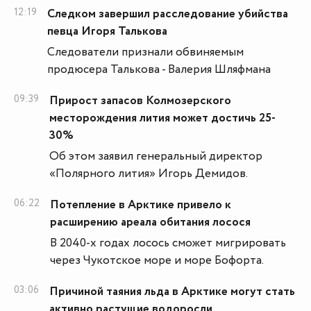
12:19
Следком завершил расследование убийства
певца Игоря Талькова
Следователи признали обвиняемым
продюсера Талькова - Валерия Шляфмана
09:39
Прирост запасов Колмозерского
месторождения лития может достичь 25-
30%
Об этом заявил генеральный директор
«Полярного лития» Игорь Демидов.
06:22
Потепление в Арктике привело к
расширению ареала обитания лосося
В 2040-х годах лосось сможет мигрировать
через Чукотское море и море Бофорта.
03:06
Причиной таяния льда в Арктике могут стать
активно растущие водоросли