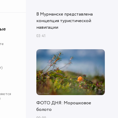
В Мурманске представлена
концепция туристической
навигации
ные
03:41
те
r)
няются
я
ФОТО ДНЯ: Морошковое
болото