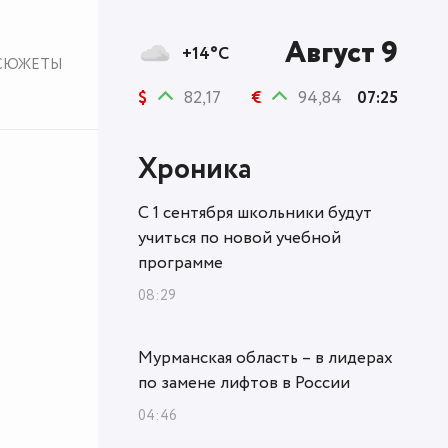
Август 9
+14°C
СЮЖЕТЫ
$
82,17
€
94,84
07:25
Хроника
С 1 сентября школьники будут
учиться по новой учебной
программе
08:29
Мурманская область – в лидерах
по замене лифтов в России
04:46