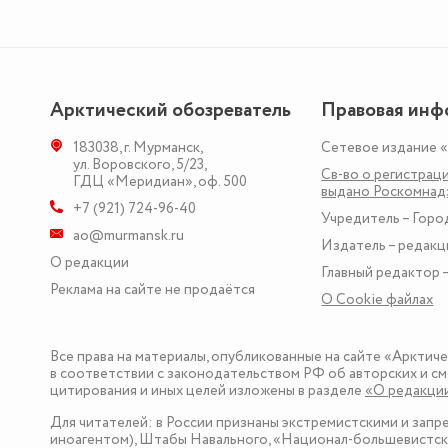
Арктический обозреватель
Правовая инф
183038
,
г. Мурманск
,
Сетевое издание 
ул. Воровского, 5/23
,
Св-во о регистраци
ГДЦ «Меридиан», оф. 500
выдано Роскомна
+7 (921) 724-96-40
Учредитель – Горо
ao@murmansk.ru
Издатель – редакц
О редакции
Главный редактор –
Реклама на сайте не продаётся
О Сookie файлах
Все права на материалы, опубликованные на сайте «Арктич
в соответствии с законодательством РФ об авторских и см
цитирования и иных целей изложены в разделе
«О редакци
Для читателей: в России признаны экстремистскими и зап
иноагентом), Штабы Навального, «Национал-большевистска