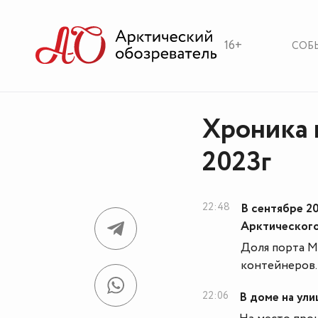
16+
СОБ
Хроника 
2023г
22:48
В сентябре 2
Арктического
Доля порта М
контейнеров.
22:06
В доме на ул