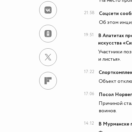
На место про
21:58
Соцсети сообщ
Об этом инци
19:51
В Апатитах пр
искусства «Си
Участники по
и листья».
17:22
Спорткомплек
Объект отклю
17:06
Посол Норвег
Причиной ста
воинов.
14:12
В Мурманске 