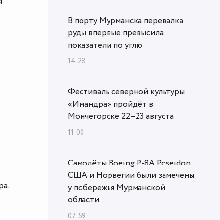
я
В порту Мурманска перевалка
руды впервые превысила
показатели по углю
14:28
Фестиваль северной культуры
«Имандра» пройдёт в
Мончегорске 22–23 августа
11:00
Самолёты Boeing P-8A Poseidon
США и Норвегии были замечены
ра.
у побережья Мурманской
области
07:59