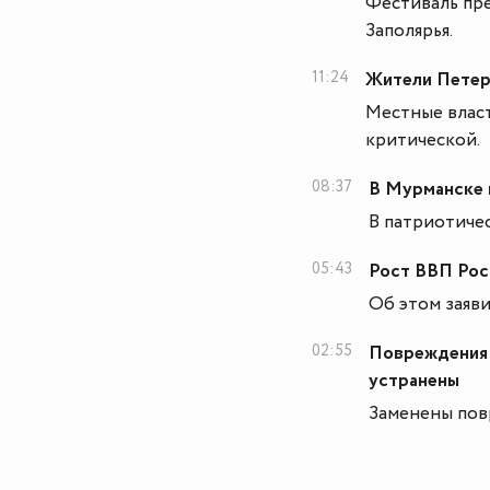
Фестиваль пре
Заполярья.
11:24
Жители Петерб
Местные власт
критической.
08:37
В Мурманске 
В патриотиче
05:43
Рост ВВП Росс
Об этом заяв
02:55
Повреждения 
устранены
Заменены пов