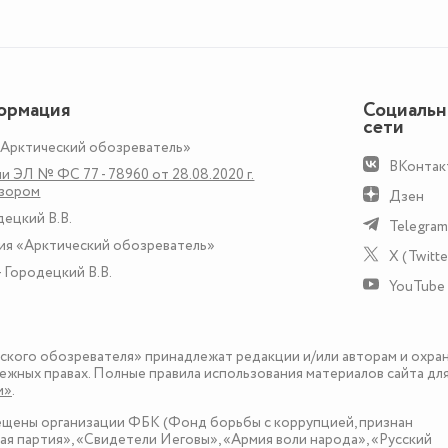
ормация
Социаль
сети
«Арктический обозреватель»
ВКонтак
и ЭЛ № ФС 77 - 78960 от 28.08.2020 г.
дзором
Дзен
децкий В.В.
Telegram
ия «Арктический обозреватель»
X (Twitte
 Городецкий В.В.
YouTube
еского обозревателя» принадлежат редакции и/или авторам и охра
ежных правах. Полные правила использования материалов сайта дл
и»
.
рещены организации ФБК (Фонд борьбы с коррупцией, признан
я партия», «Свидетели Иеговы», «Армия воли народа», «Русский