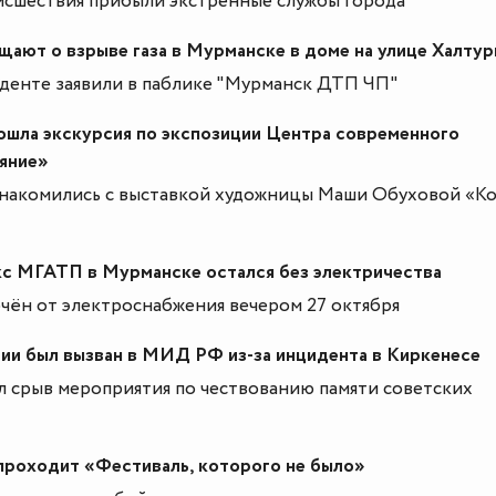
исшествия прибыли экстренные службы города
ают о взрыве газа в Мурманске в доме на улице Халтур
денте заявили в паблике "Мурманск ДТП ЧП"
ошла экскурсия по экспозиции Центра современного
яние»
знакомились с выставкой художницы Маши Обуховой «К
с МГАТП в Мурманске остался без электричества
чён от электроснабжения вечером 27 октября
ии был вызван в МИД РФ из-за инцидента в Киркенесе
л срыв мероприятия по чествованию памяти советских
проходит «Фестиваль, которого не было»