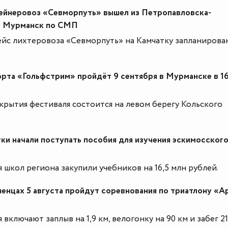
ейнеровоз «Севморпуть» вышел из Петропавловска-
в Мурманск по СМП
йс лихтеровоза «Севморпуть» на Камчатку запланирова
рта «Гольфстрим» пройдёт 9 сентября в Мурманске в 16
рытия фестиваля состоится на левом берегу Кольского
ки начали поступать пособия для изучения эскимосског
я школ региона закупили учебников на 16,5 млн рублей.
ленцах 5 августа пройдут соревнования по триатлону «А
включают заплыв на 1,9 км, велогонку на 90 км и забег 21