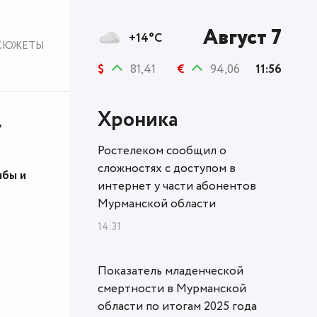
Август 7
+14°C
СЮЖЕТЫ
$
81,41
€
94,06
11:56
Хроника
г
Ростелеком сообщил о
сложностях с доступом в
ыбы и
интернет у части абонентов
Мурманской области
14:31
Показатель младенческой
смертности в Мурманской
области по итогам 2025 года