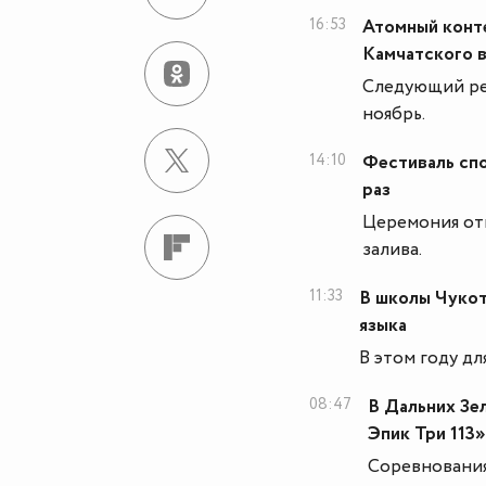
16:53
Атомный конт
Камчатского 
Следующий ре
ноябрь.
14:10
Фестиваль спо
раз
Церемония отк
залива.
11:33
В школы Чукот
языка
В этом году дл
08:47
В Дальних Зе
Эпик Три 113»
Соревнования 