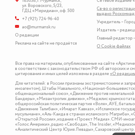
183038
,
г. Мурманск
,
Сетевое издание 
ул. Воровского, 5/23
,
Св-во о регистраци
ГДЦ «Меридиан», оф. 500
выдано Роскомна
+7 (921) 724-96-40
Учредитель – Горо
ao@murmansk.ru
Издатель – редакц
О редакции
Главный редактор –
Реклама на сайте не продаётся
О Сookie файлах
Все права на материалы, опубликованные на сайте «Арктич
в соответствии с законодательством РФ об авторских и см
цитирования и иных целей изложены в разделе
«О редакци
Для читателей: в России признаны экстремистскими и зап
иноагентом), Штабы Навального, «Национал-большевистска
общенациональный союз», «Движение против нелегальной 
Бандеры», «Мизантропик дивижн», «Меджлис крымскотатар
общероссийская политическая партия «Воля», АУЕ, баталь
«Движение Талибан», «Имарат Кавказ», «Исламское госуда
мусульмане», «Аль-Каида в странах исламского Магриба», 
«Открытой России», издания «Проект Медиа». СМИ-иноаге
«Голос Америки», радио «Свобода», The Insider, «Медиа
«Аналитический Центр Юрия Левады», Сахаровский центр. I