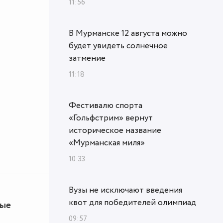
11:56
В Мурманске 12 августа можно
будет увидеть солнечное
затмение
11:18
Фестивалю спорта
«Гольфстрим» вернут
историческое название
«Мурманская миля»
10:33
Вузы не исключают введения
квот для победителей олимпиад
ные
09:57