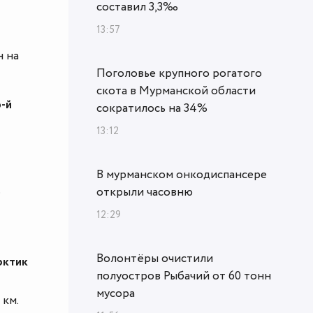
составил 3,3‰
13:57
н на
Поголовье крупного рогатого
скота в Мурманской области
-й
сократилось на 34%
13:12
В мурманском онкодиспансере
о
открыли часовню
12:29
Волонтёры очистили
рктик
полуостров Рыбачий от 60 тонн
мусора
 км.