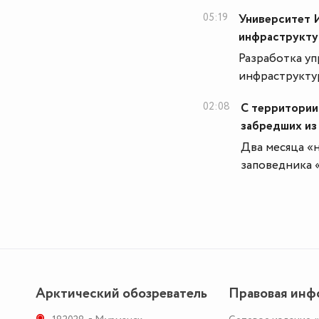
05:19
Университет 
инфраструкту
Разработка у
инфраструкту
02:08
С территории
забредших из
Два месяца «
заповедника 
Арктический обозреватель
Правовая инф