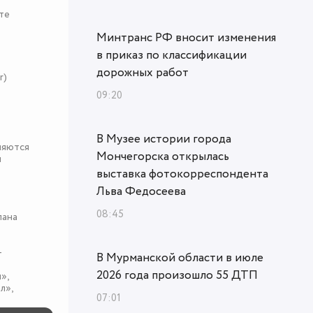
те
Минтранс РФ вносит изменения
в приказ по классификации
дорожных работ
r)
09:20
В Музее истории города
няются
Мончегорска открылась
я
выставка фотокорреспондента
Льва Федосеева
08:45
пана
-
В Мурманской области в июле
2026 года произошло 55 ДТП
»,
л»,
07:01