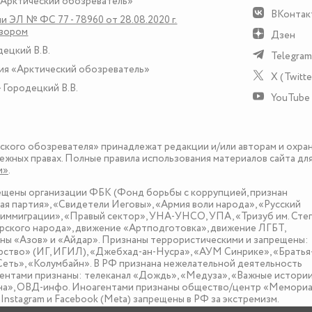
«Арктический обозреватель»
ВКонтак
и ЭЛ № ФС 77 - 78960 от 28.08.2020 г.
дзором
Дзен
децкий В.В.
Telegram
ия «Арктический обозреватель»
X (Twitte
 Городецкий В.В.
YouTube
еского обозревателя» принадлежат редакции и/или авторам и охра
ежных правах. Полные правила использования материалов сайта дл
и»
.
рещены организации ФБК (Фонд борьбы с коррупцией, признан
я партия», «Свидетели Иеговы», «Армия воли народа», «Русский
иммиграции», «Правый сектор», УНА-УНСО, УПА, «Тризуб им. Сте
ского народа», движение «Артподготовка», движение ЛГБТ,
оны «Азов» и «Айдар». Признаны террористическими и запрещены:
рство» (ИГ, ИГИЛ), «Джебхад-ан-Нусра», «АУМ Синрике», «Братья
«Сеть», «Колумбайн». В РФ признана нежелательной деятельность
нтами признаны: телеканал «Дождь», «Медуза», «Важные истории
зона», ОВД-инфо. Иноагентами признаны общество/центр «Мемориа
nstagram и Facebook (Metа) запрещены в РФ за экстремизм.