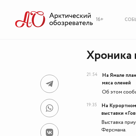
16+
СОБ
Хроника 
21:54
На Ямале пла
мяса оленей
Об этом сообщ
19:35
На Курортном
выставки «Го
Выставка приу
Ферсмана.