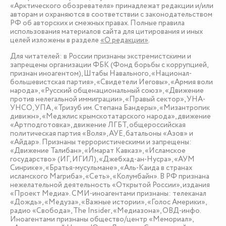
«Арктического обозревателя» принадлежат редакции и/или
авторам и охраняются в соответствии с законодательством
РФ об авторских и смежных правах. Полные правила
использования материалов сайта для цитирования и иных
целей изложены в разделе
«О редакции»
.
Для читателей: в России признаны экстремистскими и
запрещены организации ФБК (Фонд борьбы с коррупцией,
признан иноагентом), Штабы Навального, «Национал-
большевистская партия», «Свидетели Иеговы», «Армия воли
народа», «Русский общенациональный союз», «Движение
против нелегальной иммиграции», «Правый сектор», УНА-
УНСО, УПА, «Тризуб им. Степана Бандеры», «Мизантропик
дивижн», «Меджлис крымскотатарского народа», движение
«Артподготовка», движение ЛГБТ, общероссийская
политическая партия «Воля», АУЕ, батальоны «Азов» и
«Айдар». Признаны террористическими и запрещены:
«Движение Талибан», «Имарат Кавказ», «Исламское
государство» (ИГ, ИГИЛ), «Джебхад-ан-Нусра», «АУМ
Синрике», «Братья-мусульмане», «Аль-Каида в странах
исламского Магриба», «Сеть», «Колумбайн». В РФ признана
нежелательной деятельность «Открытой России», издания
«Проект Медиа». СМИ-иноагентами признаны: телеканал
«Дождь», «Медуза», «Важные истории», «Голос Америки»,
радио «Свобода», The Insider, «Медиазона», ОВД-инфо.
Иноагентами признаны общество/центр «Мемориал»,