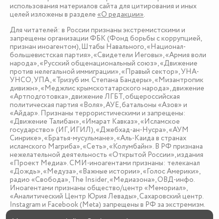
использования материалов сайта для цитирования и иных
целей изложены в разделе
«О редакции»
.
Для читателей: в России признаны экстремистскими и
запрещены организации ФБК (Фонд борьбы с коррупцией,
признан иноагентом), Штабы Навального, «Национал-
большевистская партия», «Свидетели Иеговы», «Армия воли
народа», «Русский общенациональный союз», «Движение
против нелегальной иммиграции», «Правый сектор», УНА-
УНСО, УПА, «Тризуб им. Степана Бандеры», «Мизантропик
дивижн», «Меджлис крымскотатарского народа», движение
«Артподготовка», движение ЛГБТ, общероссийская
политическая партия «Воля», АУЕ, батальоны «Азов» и
«Айдар». Признаны террористическими и запрещены:
«Движение Талибан», «Имарат Кавказ», «Исламское
государство» (ИГ, ИГИЛ), «Джебхад-ан-Нусра», «АУМ
Синрике», «Братья-мусульмане», «Аль-Каида в странах
исламского Магриба», «Сеть», «Колумбайн». В РФ признана
нежелательной деятельность «Открытой России», издания
«Проект Медиа». СМИ-иноагентами признаны: телеканал
«Дождь», «Медуза», «Важные истории», «Голос Америки»,
радио «Свобода», The Insider, «Медиазона», ОВД-инфо.
Иноагентами признаны общество/центр «Мемориал»,
«Аналитический Центр Юрия Левады», Сахаровский центр.
Instagram и Facebook (Metа) запрещены в РФ за экстремизм.