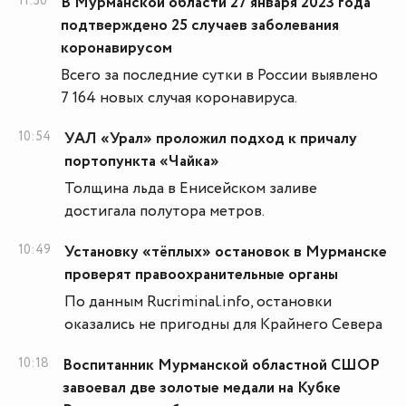
11:30
В Мурманской области 27 января 2023 года
подтверждено 25 случаев заболевания
коронавирусом
Всего за последние сутки в России выявлено
7 164 новых случая коронавируса.
10:54
УАЛ «Урал» проложил подход к причалу
портопункта «Чайка»
Толщина льда в Енисейском заливе
достигала полутора метров.
10:49
Установку «тёплых» остановок в Мурманске
проверят правоохранительные органы
По данным Rucriminal.info, остановки
оказались не пригодны для Крайнего Севера
10:18
Воспитанник Мурманской областной СШОР
завоевал две золотые медали на Кубке