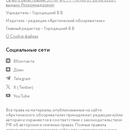
Св-во о регистрации ЭЛ № ФС 77 - 78960 от 28.08.2020 г.
выдано Роскомнадзором
Учредитель – Городецкий В.В.
Издатель – редакция «Арктический обозреватель»
Главный редактор – Городецкий В.В.
О Сookie файлах
Социальные сети
ВКонтакте
Дзен
Telegram
X (Twitter)
YouTube
Все права на материалы, опубликованные на сайте
«Арктического обозревателя» принадлежат редакции и/или
авторам и охраняются в соответствии с законодательством
РФ об авторских и смежных правах. Полные правила
использования материалов сайта для цитирования и иных