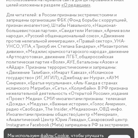
целей изложены в разделе
«О редакции»
.
Для читателей: в России признаны экстремистскими и
запрещены организации ФБК (Фонд борьбы с коррупцией,
признан иноагентом), Штабы Навального, «Национал-
большевистская партия», «Свидетели Иеговы», «Армия воли
народа», «Русский общенациональный союз», «Движение
против нелегальной иммиграции», «Правый сектор», УНА-
УНСО, УПА, «Тризуб им. Степана Бандеры», «Мизантропик
дивижн», «Меджлис крымскотатарского народа», движение
«Артподготовка», движение ЛГБТ, общероссийская
политическая партия «Воля», АУЕ, батальоны «Азов» и
«Айдар». Признаны террористическими и запрещены:
«Движение Талибан», «Имарат Кавказ», «Исламское
государство» (ИГ, ИГИЛ), «Джебхад-ан-Нусра», «АУМ
Синрике», «Братья-мусульмане», «Аль-Каида в странах
исламского Магриба», «Сеть», «Колумбайн». В РФ признана
нежелательной деятельность «Открытой России», издания
«Проект Медиа». СМИ-иноагентами признаны: телеканал
«Дождь», «Медуза», «Важные истории», «Голос Америки»,
радио «Свобода», The Insider, «Медиазона», ОВД-инфо.
Иноагентами признаны общество/центр «Мемориал»,
«Аналитический Центр Юрия Левады», Сахаровский центр.
Instagram и Facebook (Metа) запрещены в РФ за экстремизм.
Мы используем
файлы Cookie
, чтобы улучшать