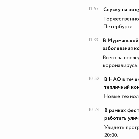
11:57
Спуску на вод
Торжественное
Петербурге.
11:33
В Мурманской 
заболевания к
Всего за после
коронавируса.
10:52
В НАО в тече
тепличный ко
Новые технол
10:24
В рамках фест
работать ули
Увидеть прогр
20:00.