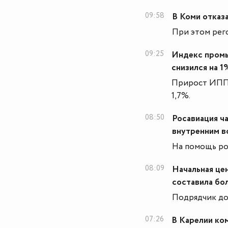
09:58
В Коми отказ
При этом рег
09:25
Индекс промы
снизился на 1
Прирост ИПП 
1,7%.
08:50
Росавиация ч
внутренним в
На помощь ро
08:09
Начальная це
составила бо
Подрядчик до
07:26
В Карелии ко