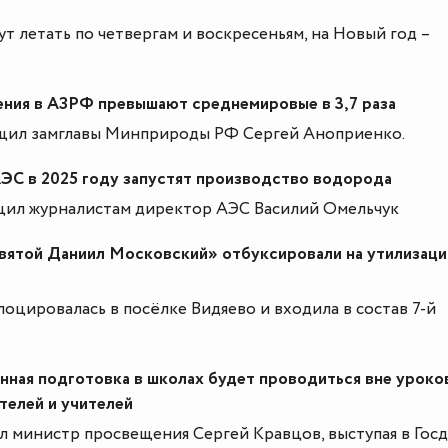
т летать по четвергам и воскресеньям, на Новый год –
ения в АЗРФ превышают среднемировые в 3,7 раза
щил замглавы Минприроды РФ Сергей Аноприенко.
ЭС в 2025 году запустят производство водорода
щил журналистам директор АЭС Василий Омельчук
вятой Даниил Московский» отбуксировали на утилизаци
оцировалась в посёлке Видяево и входила в состав 7-й
нная подготовка в школах будет проводиться вне уроков
телей и учителей
л министр просвещения Сергей Кравцов, выступая в Госд