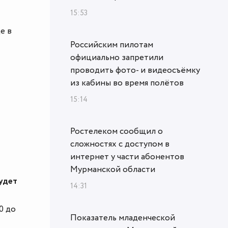
15:53
е в
Российским пилотам
официально запретили
проводить фото- и видеосъёмку
из кабины во время полётов
15:14
Ростелеком сообщил о
сложностях с доступом в
интернет у части абонентов
Мурманской области
удет
14:31
0 до
Показатель младенческой