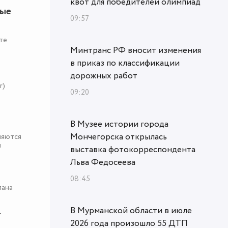
квот для победителей олимпиад
ные
09:57
те
Минтранс РФ вносит изменения
в приказ по классификации
дорожных работ
r)
09:20
В Музее истории города
Мончегорска открылась
няются
я
выставка фотокорреспондента
Льва Федосеева
08:45
пана
В Мурманской области в июле
-
2026 года произошло 55 ДТП