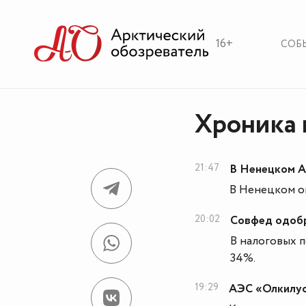
16+
СОБ
Хроника 
21:47
В Ненецком А
В Ненецком ок
20:02
Совфед одобр
В налоговых п
34%.
19:29
АЭС «Олкилуо