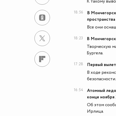
К такому выво
18:56
В Мончегорск
пространства
Все они осна
18:23
В Мончегорске
Творческую м
Бургела.
17:28
Первый вылет
В ходе рекон
безопасности.
16:54
Атомный ледо
конце ноября 
Об этом сооб
Ирлица.