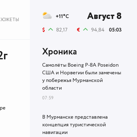
Август 8
+11°C
СЮЖЕТЫ
$
82,17
€
94,84
05:03
Хроника
2г
Самолёты Boeing P-8A Poseidon
США и Норвегии были замечены
у побережья Мурманской
области
07:59
ере
В Мурманске представлена
концепция туристической
навигации