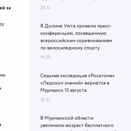
ей за
20:13
ду
В Долине Уюта провели пресс-
конференцию, посвященную
всероссийским соревнованиям
по велосипедному спорту
19:29
ию.
Седьмая экспедиция «Росатома»
«Ледокол знаний» вернётся в
е
Мурманск 13 августа
18:51
В Мурманской области
т
увеличили возраст бесплатного