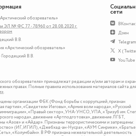
ормация
Социаль
сети
«Арктический обозреватель»
ВКонтак
и ЭЛ № ФС 77 - 78960 от 28.08.2020 г.
дзором
Дзен
децкий В.В.
Telegram
ия «Арктический обозреватель»
X (Twitte
 Городецкий В.В.
YouTube
еского обозревателя» принадлежат редакции и/или авторам и охра
ежных правах. Полные правила использования материалов сайта дл
и»
.
рещены организации ФБК (Фонд борьбы с коррупцией, признан
я партия», «Свидетели Иеговы», «Армия воли народа», «Русский
иммиграции», «Правый сектор», УНА-УНСО, УПА, «Тризуб им. Сте
ского народа», движение «Артподготовка», движение ЛГБТ,
оны «Азов» и «Айдар». Признаны террористическими и запрещены:
рство» (ИГ, ИГИЛ), «Джебхад-ан-Нусра», «АУМ Синрике», «Братья
«Сеть», «Колумбайн». В РФ признана нежелательной деятельность