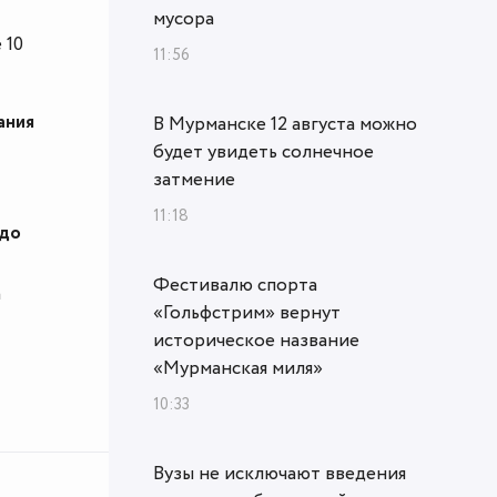
мусора
 10
11:56
ания
В Мурманске 12 августа можно
будет увидеть солнечное
затмение
11:18
 до
Фестивалю спорта
а
«Гольфстрим» вернут
историческое название
«Мурманская миля»
10:33
Вузы не исключают введения