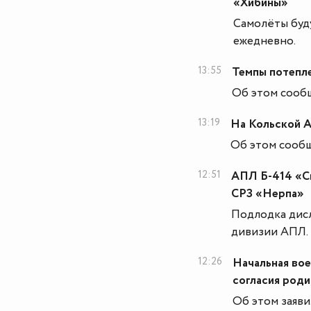
«Хибины»
Самолёты буду
ежедневно.
13:55
Темпы потепл
Об этом сооб
13:19
На Кольской А
Об этом сооб
12:51
АПЛ Б-414 «С
СРЗ «Нерпа»
Подлодка дисл
дивизии АПЛ.
12:26
Начальная вое
согласия роди
Об этом заяви