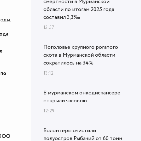
смертности в Мурманской
области по итогам 2025 года
составил 3,3‰
ходы.
13:57
года
Поголовье крупного рогатого
л
скота в Мурманской области
сократилось на 34%
 по
13:12
В мурманском онкодиспансере
открыли часовню
12:29
Волонтёры очистили
 ООО
полуостров Рыбачий от 60 тонн