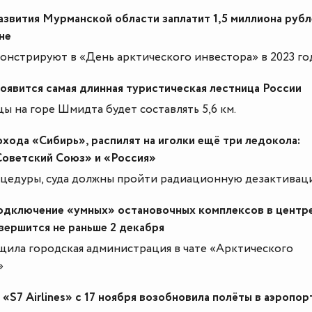
звития Мурманской области заплатит 1,5 миллиона рубл
не
онстрируют в «День арктического инвестора» в 2023 го
оявится самая длинная туристическая лестница России
ы на горе Шмидта будет составлять 5,6 км.
хода «Сибирь», распилят на иголки ещё три ледокола:
Советский Союз» и «Россия»
оцедуры, суда должны пройти радиационную дезактивац
подключение «умных» остановочных комплексов в центр
вершится не раньше 2 декабря
щила городская администрация в чате «Арктического
»
«S7 Airlines» с 17 ноября возобновила полёты в аэропор