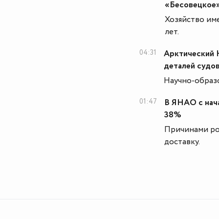
«Бесовецкое
Хозяйство име
лет.
04:31
Арктический 
деталей судов
Научно-образо
01:47
В ЯНАО с нач
38%
Причинами ро
доставку.