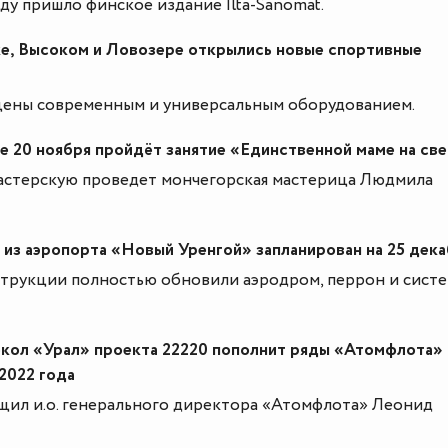
ду пришло финское издание Ilta-Sanomat.
е, Высоком и Ловозере открылись новые спортивные
щены современным и универсальным оборудованием.
 20 ноября пройдёт занятие «Единственной маме на св
астерскую проведет мончегорская мастерица Людмила
 из аэропорта «Новый Уренгой» запланирован на 25 дек
струкции полностью обновили аэродром, перрон и сист
кол «Урал» проекта 22220 пополнит ряды «Атомфлота» 
2022 года
щил и.о. генерального директора «Атомфлота» Леонид