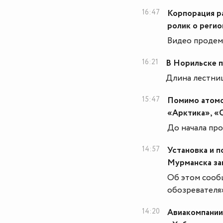
16:47
Корпорация ра
ролик о регио
Видео продем
16:21
В Норильске п
Длина лестниц
15:47
Помимо атомо
«Арктика», «
До начала пр
14:57
Установка и 
Мурманска за
Об этом сооб
обозревателя
14:20
Авиакомпании 