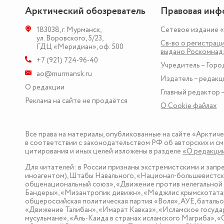
Арктический обозреватель
Правовая инф
183038
,
г. Мурманск
,
Сетевое издание 
ул. Воровского, 5/23
,
Св-во о регистраци
ГДЦ «Меридиан», оф. 500
выдано Роскомна
+7 (921) 724-96-40
Учредитель – Горо
ao@murmansk.ru
Издатель – редакц
О редакции
Главный редактор –
Реклама на сайте не продаётся
О Сookie файлах
Все права на материалы, опубликованные на сайте «Арктич
в соответствии с законодательством РФ об авторских и см
цитирования и иных целей изложены в разделе
«О редакци
Для читателей: в России признаны экстремистскими и зап
иноагентом), Штабы Навального, «Национал-большевистска
общенациональный союз», «Движение против нелегальной 
Бандеры», «Мизантропик дивижн», «Меджлис крымскотатар
общероссийская политическая партия «Воля», АУЕ, баталь
«Движение Талибан», «Имарат Кавказ», «Исламское госуда
мусульмане», «Аль-Каида в странах исламского Магриба», 