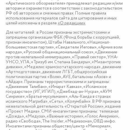
«Арктического обозревателя» принадлежат редакции и/или
авторам и охраняются в соответствии с законодательством
РФ об авторских и смежных правах. Полные правила
использования материалов сайта для цитирования и иных
целей изложены в разделе
«О редакции»
.
Для читателей: в России признаны экстремистскими и
запрещены организации ФБК (Фонд борьбы с коррупцией,
признан иноагентом), Штабы Навального, «Национал-
большевистская партия», «Свидетели Иеговы», «Армия воли
народа», «Русский общенациональный союз», «Движение
против нелегальной иммиграции», «Правый сектор», УНА-
УНСО, УПА, «Тризуб им. Степана Бандеры», «Мизантропик
дивижн», «Меджлис крымскотатарского народа», движение
«Артподготовка», движение ЛГБТ, общероссийская
политическая партия «Воля», АУЕ, батальоны «Азов» и
«Айдар». Признаны террористическими и запрещены:
«Движение Талибан», «Имарат Кавказ», «Исламское
государство» (ИГ, ИГИЛ), «Джебхад-ан-Нусра», «АУМ
Синрике», «Братья-мусульмане», «Аль-Каида в странах
исламского Магриба», «Сеть», «Колумбайн». В РФ признана
нежелательной деятельность «Открытой России», издания
«Проект Медиа». СМИ-иноагентами признаны: телеканал
«Дождь», «Медуза», «Важные истории», «Голос Америки»,
радио «Свобода», The Insider, «Медиазона», ОВД-инфо.
Иноагентами признаны общество/центр «Мемориал»,