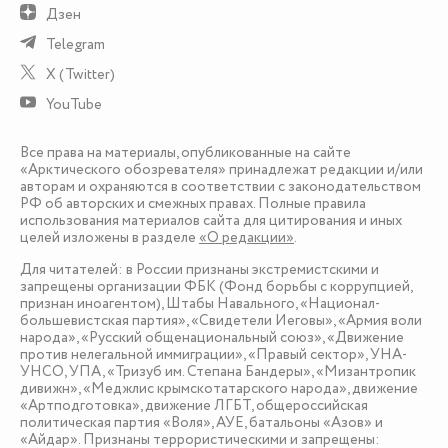
Дзен
Telegram
X (Twitter)
YouTube
Все права на материалы, опубликованные на сайте
«Арктического обозревателя» принадлежат редакции и/или
авторам и охраняются в соответствии с законодательством
РФ об авторских и смежных правах. Полные правила
использования материалов сайта для цитирования и иных
целей изложены в разделе
«О редакции»
.
Для читателей: в России признаны экстремистскими и
запрещены организации ФБК (Фонд борьбы с коррупцией,
признан иноагентом), Штабы Навального, «Национал-
большевистская партия», «Свидетели Иеговы», «Армия воли
народа», «Русский общенациональный союз», «Движение
против нелегальной иммиграции», «Правый сектор», УНА-
УНСО, УПА, «Тризуб им. Степана Бандеры», «Мизантропик
дивижн», «Меджлис крымскотатарского народа», движение
«Артподготовка», движение ЛГБТ, общероссийская
политическая партия «Воля», АУЕ, батальоны «Азов» и
«Айдар». Признаны террористическими и запрещены: