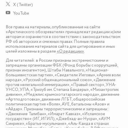
X (Twitter)
YouTube
Все права на материалы, опубликованные на сайте
«Арктического обозревателя» принадлежат редакции и/или
авторам и охраняются в соответствии с законодательством
РФ об авторских и смежных правах. Полные правила
использования материалов сайта для цитирования и иных
целей изложены в разделе
«О редакции»
.
Для читателей: в России признаны экстремистскими и
запрещены организации ФБК (Фонд борьбы с коррупцией,
признан иноагентом), Штабы Навального, «Национал-
большевистская партия», «Свидетели Иеговы», «Армия воли
народа», «Русский общенациональный союз», «Движение
против нелегальной иммиграции», «Правый сектор», УНА-
УНСО, УПА, «Тризуб им. Степана Бандеры», «Мизантропик
дивижн», «Меджлис крымскотатарского народа», движение
«Артподготовка», движение ЛГБТ, общероссийская
политическая партия «Воля», АУЕ, батальоны «Азов» и
«Айдар». Признаны террористическими и запрещены:
«Движение Талибан», «Имарат Кавказ», «Исламское
государство» (ИГ, ИГИЛ), «Джебхад-ан-Нусра», «АУМ
Синрике», «Братья-мусульмане», «Аль-Каида в странах