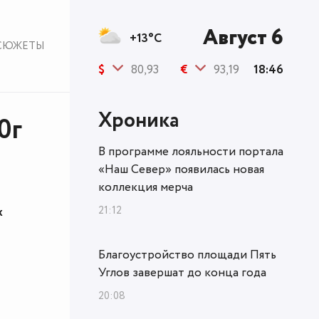
Август 6
+13°C
СЮЖЕТЫ
$
80,93
€
93,19
18:46
Хроника
0г
В программе лояльности портала
«Наш Север» появилась новая
коллекция мерча
21:12
х
Благоустройство площади Пять
Углов завершат до конца года
20:08