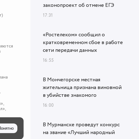
законопроект об отмене ЕГЭ
r)
17:31
«Ростелеком» сообщил о
кратковременном сбое в работе
няются
сети передачи данных
я
16:55
пана
В Мончегорске местная
жительница признана виновной
-
в убийстве знакомого
»,
16:00
л»,
В Мурманске проведут конкурс
Понятно
на звание «Лучший народный