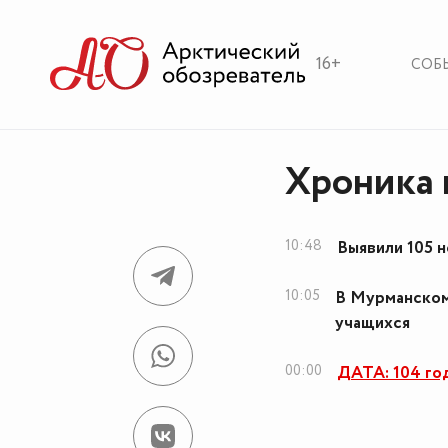
16+
СОБ
Хроника 
10:48
Выявили 105 
10:05
В Мурманском
учащихся
00:00
ДАТА: 104 го