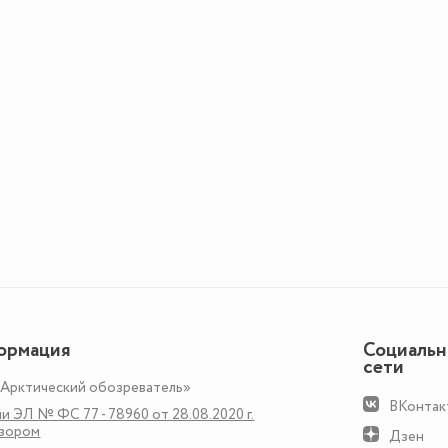
ормация
Социаль
сети
«Арктический обозреватель»
ВКонтак
и ЭЛ № ФС 77 - 78960 от 28.08.2020 г.
дзором
Дзен