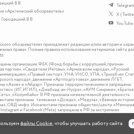
децкий В.В.
Telegram
ия «Арктический обозреватель»
X (Twitte
 Городецкий В.В.
YouTube
еского обозревателя» принадлежат редакции и/или авторам и охра
ежных правах. Полные правила использования материалов сайта дл
и»
.
рещены организации ФБК (Фонд борьбы с коррупцией, признан
я партия», «Свидетели Иеговы», «Армия воли народа», «Русский
иммиграции», «Правый сектор», УНА-УНСО, УПА, «Тризуб им. Сте
ского народа», движение «Артподготовка», движение ЛГБТ,
оны «Азов» и «Айдар». Признаны террористическими и запрещены:
рство» (ИГ, ИГИЛ), «Джебхад-ан-Нусра», «АУМ Синрике», «Братья
«Сеть», «Колумбайн». В РФ признана нежелательной деятельность
нтами признаны: телеканал «Дождь», «Медуза», «Важные истории
зона», ОВД-инфо. Иноагентами признаны общество/центр «Мемориа
nstagram и Facebook (Metа) запрещены в РФ за экстремизм.
пользуем
файлы Cookie
, чтобы улучшать работу сайта.
тарше 16 лет