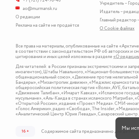
+7 (921) 724-96-40
Учредитель – Горо
ao@murmansk.ru
Издатель – редакц
О редакции
Главный редактор –
Реклама на сайте не продаётся
О Сookie файлах
Все права на материалы, опубликованные на сайте «Арктич
в соответствии с законодательством РФ об авторских и см
цитирования и иных целей изложены в разделе
«О редакци
Для читателей: в России признаны экстремистскими и зап
иноагентом), Штабы Навального, «Национал-большевистска
общенациональный союз», «Движение против нелегальной 
Бандеры», «Мизантропик дивижн», «Меджлис крымскотатар
общероссийская политическая партия «Воля», АУЕ, баталь
«Движение Талибан», «Имарат Кавказ», «Исламское госуда
мусульмане», «Аль-Каида в странах исламского Магриба», 
«Открытой России», издания «Проект Медиа». СМИ-иноаге
«Голос Америки», радио «Свобода», The Insider, «Медиа
«Аналитический Центр Юрия Левады», Сахаровский центр. I
Мы ис
Содержимое сайта предназначено для детей с
16 +