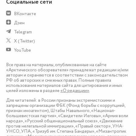
Социальные сети
ВКонтакте
Дзен
Telegram
X (Twitter)
YouTube
Все права на материалы, опубликованные на сайте
«Арктического обозревателя» принадлежат редакции и/или
авторам и охраняются в соответствии с законодательством
РФ об авторских и смежных правах. Полные правила
использования материалов сайта для цитирования и иных
целей изложены в разделе
«О редакции»
.
Для читателей: в России признаны экстремистскими и
запрещены организации ФБК (Фонд борьбы с коррупцией,
признан иноагентом), Штабы Навального, «Национал-
большевистская партия», «Свидетели Иеговы», «Армия воли
народа», «Русский общенациональный союз», «Движение
против нелегальной иммиграции», «Правый сектор», УНА-
УНСО, УПА, «Тризуб им. Степана Бандеры», «Мизантропик