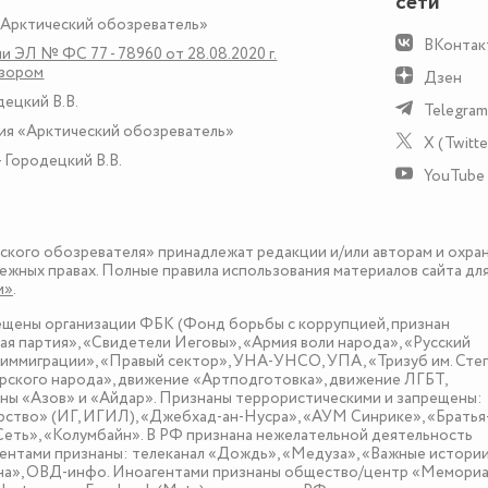
сети
«Арктический обозреватель»
ВКонтак
и ЭЛ № ФС 77 - 78960 от 28.08.2020 г.
дзором
Дзен
децкий В.В.
Telegram
ия «Арктический обозреватель»
X (Twitte
 Городецкий В.В.
YouTube
еского обозревателя» принадлежат редакции и/или авторам и охра
ежных правах. Полные правила использования материалов сайта дл
и»
.
рещены организации ФБК (Фонд борьбы с коррупцией, признан
я партия», «Свидетели Иеговы», «Армия воли народа», «Русский
иммиграции», «Правый сектор», УНА-УНСО, УПА, «Тризуб им. Сте
ского народа», движение «Артподготовка», движение ЛГБТ,
оны «Азов» и «Айдар». Признаны террористическими и запрещены:
рство» (ИГ, ИГИЛ), «Джебхад-ан-Нусра», «АУМ Синрике», «Братья
«Сеть», «Колумбайн». В РФ признана нежелательной деятельность
нтами признаны: телеканал «Дождь», «Медуза», «Важные истории
зона», ОВД-инфо. Иноагентами признаны общество/центр «Мемориа