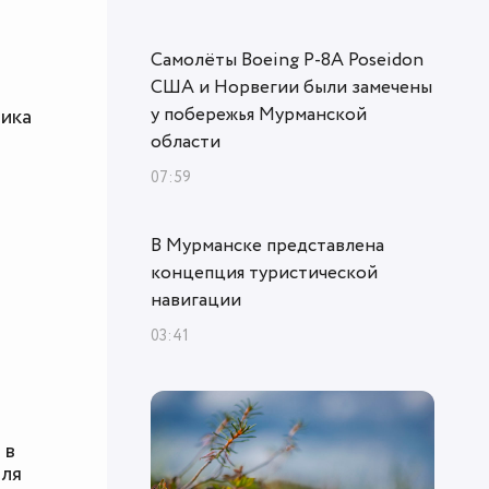
Самолёты Boeing P-8A Poseidon
США и Норвегии были замечены
у побережья Мурманской
лика
области
07:59
В Мурманске представлена
концепция туристической
навигации
03:41
 в
ля