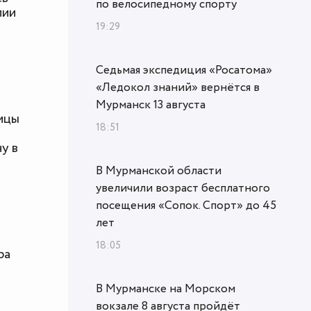
по велосипедному спорту
лии
19:29
Седьмая экспедиция «Росатома»
«Ледокол знаний» вернётся в
Мурманск 13 августа
ицы
18:51
у в
В Мурманской области
увеличили возраст бесплатного
посещения «Сопок. Спорт» до 45
лет
18:05
ра
В Мурманске на Морском
вокзале 8 августа пройдёт