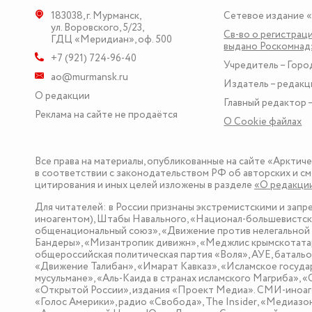
183038
,
г. Мурманск
,
Сетевое издание 
ул. Воровского, 5/23
,
Св-во о регистраци
ГДЦ «Меридиан», оф. 500
выдано Роскомна
+7 (921) 724-96-40
Учредитель – Горо
ao@murmansk.ru
Издатель – редакц
О редакции
Главный редактор –
Реклама на сайте не продаётся
О Сookie файлах
Все права на материалы, опубликованные на сайте «Арктич
в соответствии с законодательством РФ об авторских и см
цитирования и иных целей изложены в разделе
«О редакци
Для читателей: в России признаны экстремистскими и зап
иноагентом), Штабы Навального, «Национал-большевистска
общенациональный союз», «Движение против нелегальной 
Бандеры», «Мизантропик дивижн», «Меджлис крымскотатар
общероссийская политическая партия «Воля», АУЕ, баталь
«Движение Талибан», «Имарат Кавказ», «Исламское госуда
мусульмане», «Аль-Каида в странах исламского Магриба», 
«Открытой России», издания «Проект Медиа». СМИ-иноаге
«Голос Америки», радио «Свобода», The Insider, «Медиа