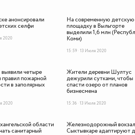
ке анонсировали
На современную детскую
етских селфи
площадку в Выльгорте
выделили 1,6 млн (Респуб
Коми)
ля 2020
15:59 · 13 Июля 2020
 выявили четыре
Жители деревни Шултус
 правил пожарной
дежурили сутками, чтобы
сти в заполярных
спасти озеро от планов
бизнесмена
ля 2020
15:36 · 13 Июля 2020
хангельской области
Железнодорожный вокзал
чать санитарный
Сыктывкаре адаптируют д