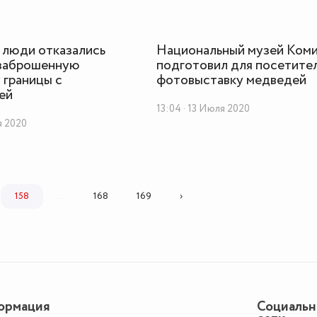
 люди отказались
Национальный музей Ком
 заброшенную
подготовил для посетите
 границы с
фотовыставку медведей
ей
13:04 · 13 Июля 2020
ля 2020
158
...
168
169
›
ормация
Социаль