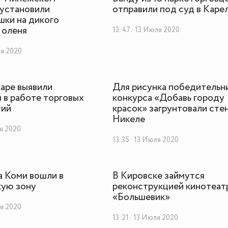
 установили
отправили под суд в Каре
ки на дикого
 оленя
13:47 · 13 Июля 2020
ля 2020
аре выявили
Для рисунка победительн
 в работе торговых
конкурса «Добавь городу
тий
красок» загрунтовали стен
Никеле
ля 2020
13:35 · 13 Июля 2020
а Коми вошли в
В Кировске займутся
кую зону
реконструкцией кинотеат
«Большевик»
ля 2020
13:21 · 13 Июля 2020