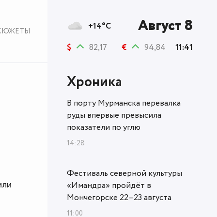
Август 8
+14°C
СЮЖЕТЫ
$
82,17
€
94,84
11:41
Хроника
В порту Мурманска перевалка
руды впервые превысила
показатели по углю
14:28
Фестиваль северной культуры
или
«Имандра» пройдёт в
Мончегорске 22–23 августа
11:00