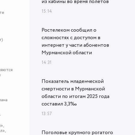
из кабины во время полётов
15:14
те
Ростелеком сообщил о
сложностях с доступом в
r)
интернет у части абонентов
Мурманской области
14:31
няются
я
Показатель младенческой
смертности в Мурманской
области по итогам 2025 года
пана
составил 3,3‰
13:57
-
»,
л»,
Поголовье крупного рогатого