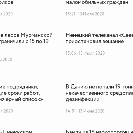
олков
маломобильных граждан
ля 2020
15:21 · 13 Июля 2020
е лесов Мурманской
Ненецкий телеканал «Сев
раничили с 15 по 19
приостановил вещание
15:06 · 13 Июля 2020
ля 2020
ие подрядчики,
В Данию не попали 19 тон
е сроки работ,
некачественного средства
 «черный список»
дезинфекции
ля 2020
14:51 · 13 Июля 2020
о-Пинежском
Банду из 18 наркоторговц