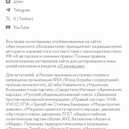
Дзен
Telegram
X (Twitter)
YouTube
Все права на материалы, опубликованные на сайте
«Арктического обозревателя» принадлежат редакции и/или
авторам и охраняются в соответствии с законодательством
РФ об авторских и смежных правах. Полные правила
использования материалов сайта для цитирования и иных
целей изложены в разделе
«О редакции»
.
Для читателей: в России признаны экстремистскими и
запрещены организации ФБК (Фонд борьбы с коррупцией,
признан иноагентом), Штабы Навального, «Национал-
большевистская партия», «Свидетели Иеговы», «Армия воли
народа», «Русский общенациональный союз», «Движение
против нелегальной иммиграции», «Правый сектор», УНА-
УНСО, УПА, «Тризуб им. Степана Бандеры», «Мизантропик
дивижн», «Меджлис крымскотатарского народа», движение
«Артподготовка», движение ЛГБТ, общероссийская
политическая партия «Воля», АУЕ, батальоны «Азов» и
«Айдар». Признаны террористическими и запрещены:
«Движение Талибан», «Имарат Кавказ», «Исламское