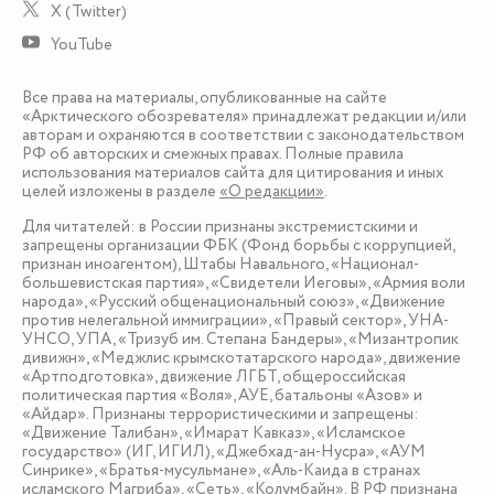
X (Twitter)
YouTube
Все права на материалы, опубликованные на сайте
«Арктического обозревателя» принадлежат редакции и/или
авторам и охраняются в соответствии с законодательством
РФ об авторских и смежных правах. Полные правила
использования материалов сайта для цитирования и иных
целей изложены в разделе
«О редакции»
.
Для читателей: в России признаны экстремистскими и
запрещены организации ФБК (Фонд борьбы с коррупцией,
признан иноагентом), Штабы Навального, «Национал-
большевистская партия», «Свидетели Иеговы», «Армия воли
народа», «Русский общенациональный союз», «Движение
против нелегальной иммиграции», «Правый сектор», УНА-
УНСО, УПА, «Тризуб им. Степана Бандеры», «Мизантропик
дивижн», «Меджлис крымскотатарского народа», движение
«Артподготовка», движение ЛГБТ, общероссийская
политическая партия «Воля», АУЕ, батальоны «Азов» и
«Айдар». Признаны террористическими и запрещены:
«Движение Талибан», «Имарат Кавказ», «Исламское
государство» (ИГ, ИГИЛ), «Джебхад-ан-Нусра», «АУМ
Синрике», «Братья-мусульмане», «Аль-Каида в странах
исламского Магриба», «Сеть», «Колумбайн». В РФ признана