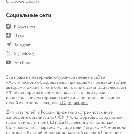
О Сookie файлах
Социальные сети
ВКонтакте
Дзен
Telegram
X (Twitter)
YouTube
Все права на материалы, опубликованные на сайте
«Арктического обозревателя» принадлежат редакции и/или
авторам и охраняются в соответствии с законодательством
РФ об авторских и смежных правах. Полные правила
использования материалов сайта для цитирования и иных
целей изложены в разделе
«О редакции»
.
Для читателей: в России признаны экстремистскими и
запрещены организации ФБК (Фонд борьбы с коррупцией,
признан иноагентом), Штабы Навального, «Национал-
большевистская партия», «Свидетели Иеговы», «Армия воли
народа», «Русский общенациональный союз», «Движение