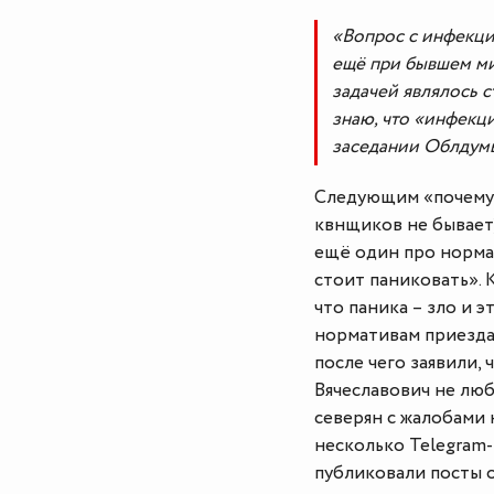
«Вопрос с инфекци
ещё при бывшем ми
задачей являлось 
знаю, что «инфекци
заседании Облдумы
Следующим «почемуч
квнщиков не бывает
ещё один про норма
стоит паниковать». 
что паника – зло и 
нормативам приезда 
после чего заявили,
Вячеславович не люб
северян с жалобами
несколько Telegram-
публиковали посты 