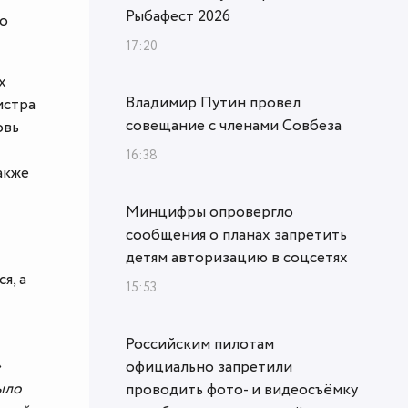
Рыбафест 2026
но
17:20
х
Владимир Путин провел
истра
совещание с членами Совбеза
овь
16:38
акже
Минцифры опровергло
сообщения о планах запретить
детям авторизацию в соцсетях
я, а
15:53
Российским пилотам
»
официально запретили
было
проводить фото- и видеосъёмку