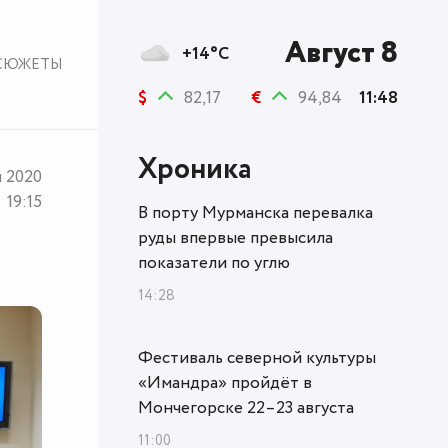
Август 8
+14°C
СЮЖЕТЫ
$
82,17
€
94,84
11:48
Хроника
я 2020
19:15
В порту Мурманска перевалка
руды впервые превысила
показатели по углю
14:28
Фестиваль северной культуры
«Имандра» пройдёт в
Мончегорске 22–23 августа
11:00