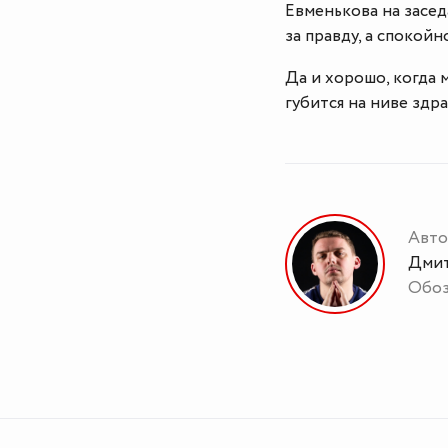
Евменькова на засед
за правду, а спокой
Да и хорошо, когда 
губится на ниве здр
Авто
Дмит
Обоз