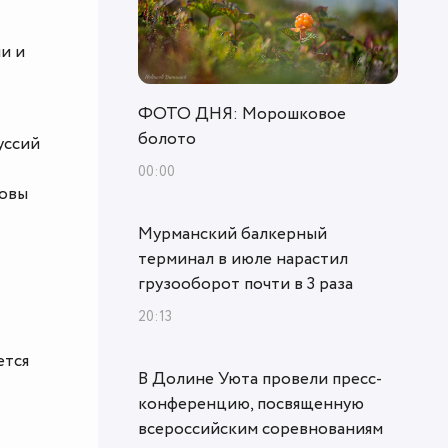
и и
ФОТО ДНЯ: Морошковое
болото
уссий
00:00
товы
Мурманский балкерный
терминал в июле нарастил
грузооборот почти в 3 раза
20:13
ется
В Долине Уюта провели пресс-
конференцию, посвященную
всероссийским соревнованиям