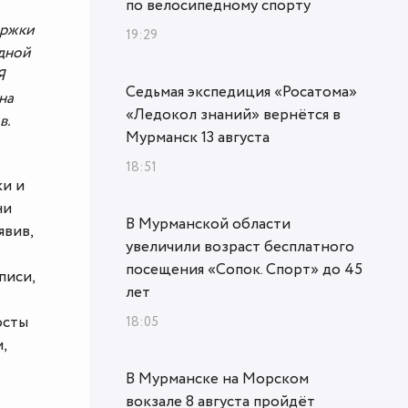
по велосипедному спорту
ержки
19:29
дной
Я
Седьмая экспедиция «Росатома»
на
«Ледокол знаний» вернётся в
в.
Мурманск 13 августа
18:51
ки и
ни
В Мурманской области
явив,
увеличили возраст бесплатного
посещения «Сопок. Спорт» до 45
писи,
лет
осты
18:05
,
В Мурманске на Морском
вокзале 8 августа пройдёт