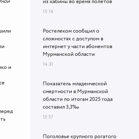
стной
из кабины во время полётов
15:14
ешили
Ростелеком сообщил о
сложностях с доступом в
ли
интернет у части абонентов
Мурманской области
14:31
нко и
се
Показатель младенческой
смертности в Мурманской
области по итогам 2025 года
составил 3,3‰
перед
13:57
ить
Поголовье крупного рогатого