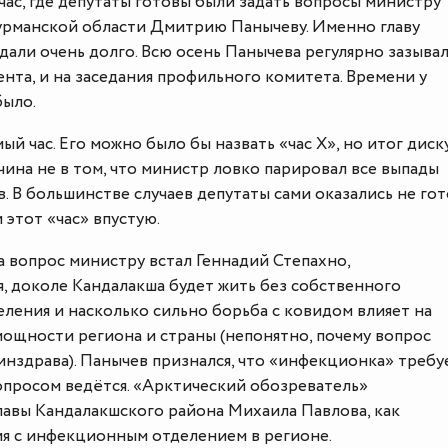
ас, где депутаты готовы были задать вопросы министру
рманской области Дмитрию Панычеву. Именно главу
али очень долго. Всю осень Панычева регулярно зазывал
ента, и на заседания профильного комитета. Времени у
было.
мый час. Его можно было бы назвать «час Х», но итог диск
ичина не в том, что министр ловко парировал все выпады
. В большинстве случаев депутаты сами оказались не го
и этот «час» впустую.
 вопрос министру встал Геннадий Степахно,
, доколе Кандалакша будет жить без собственного
ления и насколько сильно борьба с ковидом влияет на
ощности региона и страны (непонятно, почему вопрос
инздрава). Панычев признался, что «инфекционка» требу
опросом ведётся. «Арктический обозреватель»
лавы Кандалакшского района Михаила Павлова, как
ия с инфекционным отделением в регионе.