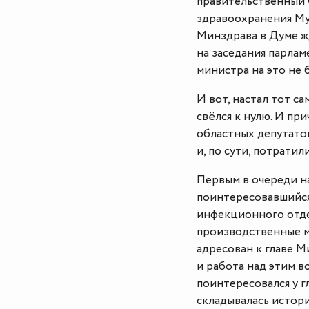
правительственный ч
здравоохранения Му
Минздрава в Думе жд
на заседания парлам
министра на это не 
И вот, настал тот са
свёлся к нулю. И пр
областных депутатов
и, по сути, потратил
Первым в очереди на
поинтересовавшийся
инфекционного отде
производственные м
адресован к главе М
и работа над этим в
поинтересовался у г
складывалась истор