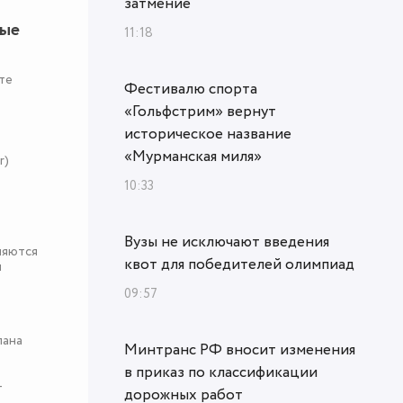
затмение
ные
11:18
те
Фестивалю спорта
«Гольфстрим» вернут
историческое название
«Мурманская миля»
r)
10:33
Вузы не исключают введения
няются
квот для победителей олимпиад
я
09:57
пана
Минтранс РФ вносит изменения
в приказ по классификации
-
дорожных работ