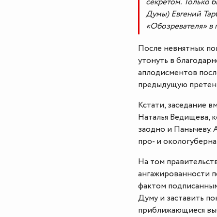
секретом. Только б
Думы) Евгений Тарб
«Обозревателя» в 
После невнятных по
утонуть в благодарн
аплодисментов посл
предыдущую претен
Кстати, заседание 
Наталья Ведищева, к
заодно и Панычеву.
про- и окологуберна
На том правительств
ангажированности п
фактом подписанны
Думу и заставить по
приближающиеся выб