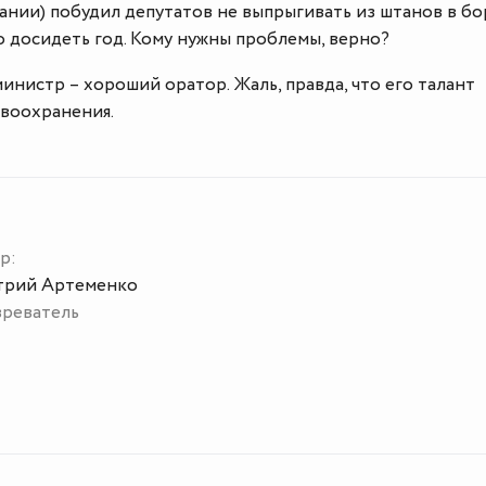
ании) побудил депутатов не выпрыгивать из штанов в б
но досидеть год. Кому нужны проблемы, верно?
министр – хороший оратор. Жаль, правда, что его талант
авоохранения.
р:
рий Артеменко
реватель