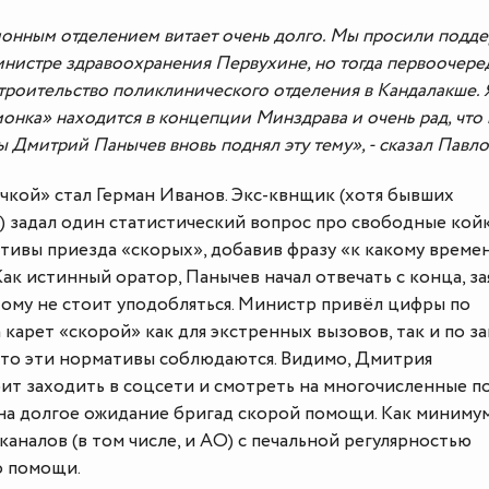
онным отделением витает очень долго. Мы просили подд
нистре здравоохранения Первухине, но тогда первоочере
строительство поликлинического отделения в Кандалакше. 
онка» находится в концепции Минздрава и очень рад, что 
 Дмитрий Панычев вновь поднял эту тему», - сказал Павло
кой» стал Герман Иванов. Экс-квнщик (хотя бывших
) задал один статистический вопрос про свободные кой
тивы приезда «скорых», добавив фразу «к какому време
Как истинный оратор, Панычев начал отвечать с конца, за
этому не стоит уподобляться. Министр привёл цифры по
карет «скорой» как для экстренных вызовов, так и по за
 что эти нормативы соблюдаются. Видимо, Дмитрия
ит заходить в соцсети и смотреть на многочисленные п
 на долгое ожидание бригад скорой помощи. Как минимум
каналов (в том числе, и АО) с печальной регулярностью
о помощи.