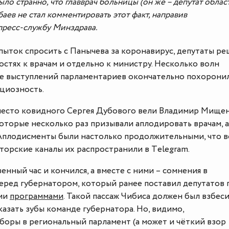
ыло странно, что главврач больницы (он же – депутат обла
аев не стал комментировать этот факт, направив
пресс-службу Минздрава.
пыток спросить с Панычева за коронавирус, депутаты р
остях к врачам и отдельно к министру. Несколько волн
е выступлений парламентариев окончательно похорони
циозность.
вместо ковидного Сергея Дубового вели Владимир Мище
оторые несколько раз призывали аплодировать врачам, а
 Аплодисменты были настолько продолжительными, что в
торские каналы их распространили в Тelegram.
енный час и кончился, а вместе с ними – сомнения в
еред губернатором, который ранее поставил депутатов 
ми
программами
. Такой пассаж Чибиса должен был взбес
казать зубы команде губернатора. Но, видимо,
оры в региональный парламент (а может и чёткий взор