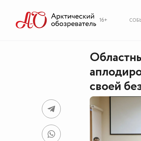
16+
СОБ
Областны
аплодиро
своей бе