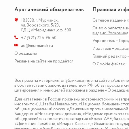
Арктический обозреватель
Правовая инф
183038
,
г. Мурманск
,
Сетевое издание 
ул. Воровского, 5/23
,
Св-во о регистраци
ГДЦ «Меридиан», оф. 500
выдано Роскомна
+7 (921) 724-96-40
Учредитель – Горо
ao@murmansk.ru
Издатель – редакц
О редакции
Главный редактор –
Реклама на сайте не продаётся
О Сookie файлах
Все права на материалы, опубликованные на сайте «Арктич
в соответствии с законодательством РФ об авторских и см
цитирования и иных целей изложены в разделе
«О редакци
Для читателей: в России признаны экстремистскими и зап
иноагентом), Штабы Навального, «Национал-большевистска
общенациональный союз», «Движение против нелегальной 
Бандеры», «Мизантропик дивижн», «Меджлис крымскотатар
общероссийская политическая партия «Воля», АУЕ, баталь
«Движение Талибан», «Имарат Кавказ», «Исламское госуда
мусульмане», «Аль-Каида в странах исламского Магриба», 