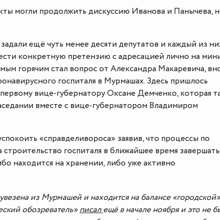
акты могли продолжить дискуссию Иванова и Панычева, 
задали ещё чуть менее десяти депутатов и каждый из ни
нести конкретную претензию с адресацией лично на мин
мым горячим стал вопрос от Александра Макаревича, вн
ронавирусного госпиталя в Мурмашах. Здесь пришлось
первому вице-губернатору Оксане Демченко, которая т
заседании вместе с вице-губернатором Владимиром
спокоить «справделивороса» заявив, что процессы по
а строительство госпиталя в ближайшее время завершатьс
бо находится на хранении, либо уже активно
 увезена из Мурмашей и находится на балансе «городской
еский обозреватель»
писал
ещё в начале ноября и это не 