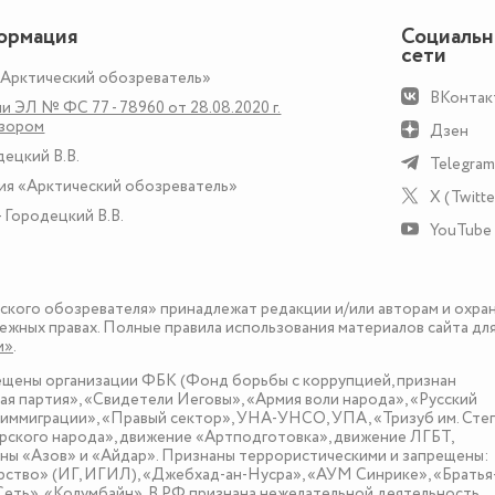
ормация
Социаль
сети
«Арктический обозреватель»
ВКонтак
и ЭЛ № ФС 77 - 78960 от 28.08.2020 г.
дзором
Дзен
децкий В.В.
Telegram
ия «Арктический обозреватель»
X (Twitte
 Городецкий В.В.
YouTube
еского обозревателя» принадлежат редакции и/или авторам и охра
ежных правах. Полные правила использования материалов сайта дл
и»
.
рещены организации ФБК (Фонд борьбы с коррупцией, признан
я партия», «Свидетели Иеговы», «Армия воли народа», «Русский
иммиграции», «Правый сектор», УНА-УНСО, УПА, «Тризуб им. Сте
ского народа», движение «Артподготовка», движение ЛГБТ,
оны «Азов» и «Айдар». Признаны террористическими и запрещены:
рство» (ИГ, ИГИЛ), «Джебхад-ан-Нусра», «АУМ Синрике», «Братья
«Сеть», «Колумбайн». В РФ признана нежелательной деятельность