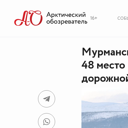
16+
СОБ
Мурманск
48 место
дорожной