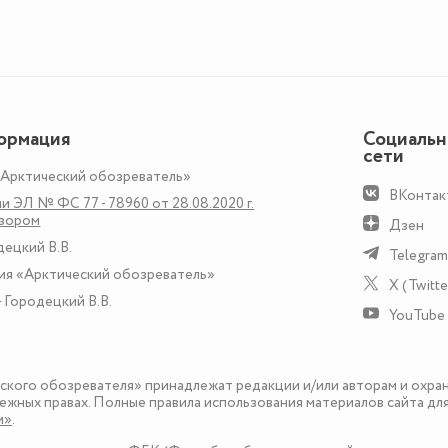
ормация
Социаль
сети
«Арктический обозреватель»
ВКонтак
и ЭЛ № ФС 77 - 78960 от 28.08.2020 г.
дзором
Дзен
децкий В.В.
Telegram
ия «Арктический обозреватель»
X (Twitte
 Городецкий В.В.
YouTube
еского обозревателя» принадлежат редакции и/или авторам и охра
ежных правах. Полные правила использования материалов сайта дл
и»
.