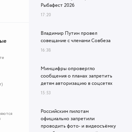
Рыбафест 2026
17:20
Владимир Путин провел
ные
совещание с членами Совбеза
16:38
те
Минцифры опровергло
сообщения о планах запретить
детям авторизацию в соцсетях
r)
15:53
Российским пилотам
няются
официально запретили
я
проводить фото- и видеосъёмку