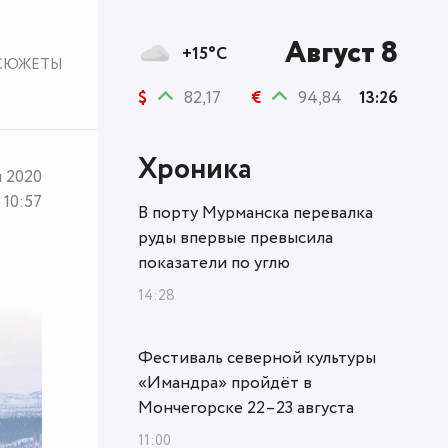
Август 8
+15°C
СЮЖЕТЫ
$
82,17
€
94,84
13:26
Хроника
я 2020
10:57
В порту Мурманска перевалка
руды впервые превысила
показатели по углю
14:28
Фестиваль северной культуры
«Имандра» пройдёт в
Мончегорске 22–23 августа
11:00