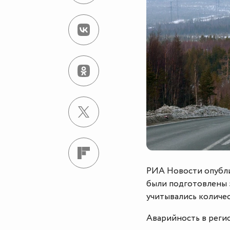
РИА Новости опубли
были подготовлены з
учитывались количе
Аварийность в реги