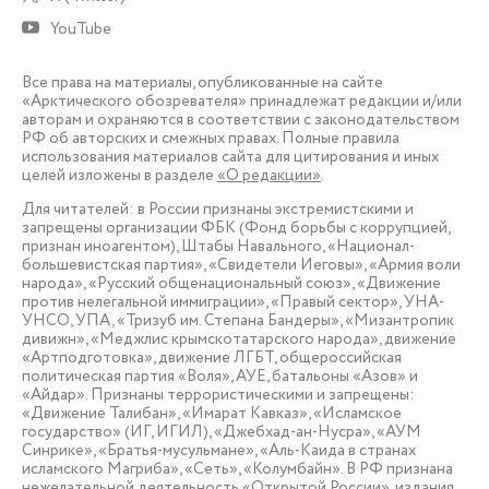
YouTube
Все права на материалы, опубликованные на сайте
«Арктического обозревателя» принадлежат редакции и/или
авторам и охраняются в соответствии с законодательством
РФ об авторских и смежных правах. Полные правила
использования материалов сайта для цитирования и иных
целей изложены в разделе
«О редакции»
.
Для читателей: в России признаны экстремистскими и
запрещены организации ФБК (Фонд борьбы с коррупцией,
признан иноагентом), Штабы Навального, «Национал-
большевистская партия», «Свидетели Иеговы», «Армия воли
народа», «Русский общенациональный союз», «Движение
против нелегальной иммиграции», «Правый сектор», УНА-
УНСО, УПА, «Тризуб им. Степана Бандеры», «Мизантропик
дивижн», «Меджлис крымскотатарского народа», движение
«Артподготовка», движение ЛГБТ, общероссийская
политическая партия «Воля», АУЕ, батальоны «Азов» и
«Айдар». Признаны террористическими и запрещены:
«Движение Талибан», «Имарат Кавказ», «Исламское
государство» (ИГ, ИГИЛ), «Джебхад-ан-Нусра», «АУМ
Синрике», «Братья-мусульмане», «Аль-Каида в странах
исламского Магриба», «Сеть», «Колумбайн». В РФ признана
нежелательной деятельность «Открытой России», издания