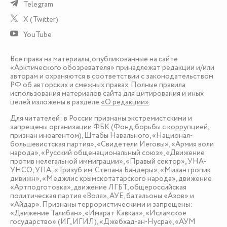
Telegram
X (Twitter)
YouTube
Все права на материалы, опубликованные на сайте
«Арктического обозревателя» принадлежат редакции и/или
авторам и охраняются в соответствии с законодательством
РФ об авторских и смежных правах. Полные правила
использования материалов сайта для цитирования и иных
целей изложены в разделе
«О редакции»
.
Для читателей: в России признаны экстремистскими и
запрещены организации ФБК (Фонд борьбы с коррупцией,
признан иноагентом), Штабы Навального, «Национал-
большевистская партия», «Свидетели Иеговы», «Армия воли
народа», «Русский общенациональный союз», «Движение
против нелегальной иммиграции», «Правый сектор», УНА-
УНСО, УПА, «Тризуб им. Степана Бандеры», «Мизантропик
дивижн», «Меджлис крымскотатарского народа», движение
«Артподготовка», движение ЛГБТ, общероссийская
политическая партия «Воля», АУЕ, батальоны «Азов» и
«Айдар». Признаны террористическими и запрещены:
«Движение Талибан», «Имарат Кавказ», «Исламское
государство» (ИГ, ИГИЛ), «Джебхад-ан-Нусра», «АУМ