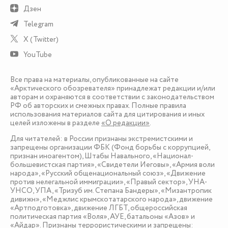
Дзен
Telegram
X (Twitter)
YouTube
Все права на материалы, опубликованные на сайте
«Арктического обозревателя» принадлежат редакции и/или
авторам и охраняются в соответствии с законодательством
РФ об авторских и смежных правах. Полные правила
использования материалов сайта для цитирования и иных
целей изложены в разделе
«О редакции»
.
Для читателей: в России признаны экстремистскими и
запрещены организации ФБК (Фонд борьбы с коррупцией,
признан иноагентом), Штабы Навального, «Национал-
большевистская партия», «Свидетели Иеговы», «Армия воли
народа», «Русский общенациональный союз», «Движение
против нелегальной иммиграции», «Правый сектор», УНА-
УНСО, УПА, «Тризуб им. Степана Бандеры», «Мизантропик
дивижн», «Меджлис крымскотатарского народа», движение
«Артподготовка», движение ЛГБТ, общероссийская
политическая партия «Воля», АУЕ, батальоны «Азов» и
«Айдар». Признаны террористическими и запрещены: