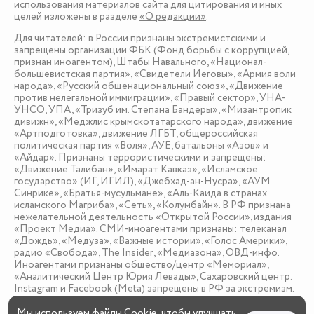
использования материалов сайта для цитирования и иных
целей изложены в разделе
«О редакции»
.
Для читателей: в России признаны экстремистскими и
запрещены организации ФБК (Фонд борьбы с коррупцией,
признан иноагентом), Штабы Навального, «Национал-
большевистская партия», «Свидетели Иеговы», «Армия воли
народа», «Русский общенациональный союз», «Движение
против нелегальной иммиграции», «Правый сектор», УНА-
УНСО, УПА, «Тризуб им. Степана Бандеры», «Мизантропик
дивижн», «Меджлис крымскотатарского народа», движение
«Артподготовка», движение ЛГБТ, общероссийская
политическая партия «Воля», АУЕ, батальоны «Азов» и
«Айдар». Признаны террористическими и запрещены:
«Движение Талибан», «Имарат Кавказ», «Исламское
государство» (ИГ, ИГИЛ), «Джебхад-ан-Нусра», «АУМ
Синрике», «Братья-мусульмане», «Аль-Каида в странах
исламского Магриба», «Сеть», «Колумбайн». В РФ признана
нежелательной деятельность «Открытой России», издания
«Проект Медиа». СМИ-иноагентами признаны: телеканал
«Дождь», «Медуза», «Важные истории», «Голос Америки»,
радио «Свобода», The Insider, «Медиазона», ОВД-инфо.
Иноагентами признаны общество/центр «Мемориал»,
«Аналитический Центр Юрия Левады», Сахаровский центр.
Instagram и Facebook (Metа) запрещены в РФ за экстремизм.
Мы используем
файлы Cookie
, чтобы улучшать