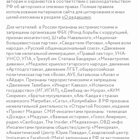
авторам и охраняются в соответствии с законодательством
РФ об авторских и смежных правах. Полные правила
использования материалов сайта для цитирования и иных
целей изложены в разделе
«О редакции»
.
Для читателей: в России признаны экстремистскими и
запрещены организации ФБК (Фонд борьбы с коррупцией,
признан иноагентом), Штабы Навального, «Национал-
большевистская партия», «Свидетели Иеговы», «Армия воли
народа», «Русский общенациональный союз», «Движение
против нелегальной иммиграции», «Правый сектор», УНА-
УНСО, УПА, «Тризуб им. Степана Бандеры», «Мизантропик
дивижн», «Меджлис крымскотатарского народа», движение
«Артподготовка», движение ЛГБТ, общероссийская
политическая партия «Воля», АУЕ, батальоны «Азов» и
«Айдар». Признаны террористическими и запрещены:
«Движение Талибан», «Имарат Кавказ», «Исламское
государство» (ИГ, ИГИЛ), «Джебхад-ан-Нусра», «АУМ
Синрике», «Братья-мусульмане», «Аль-Каида в странах
исламского Магриба», «Сеть», «Колумбайн». В РФ признана
нежелательной деятельность «Открытой России», издания
«Проект Медиа». СМИ-иноагентами признаны: телеканал
«Дождь», «Медуза», «Важные истории», «Голос Америки»,
радио «Свобода», The Insider, «Медиазона», ОВД-инфо.
Иноагентами признаны общество/центр «Мемориал»,
«Аналитический Центр Юрия Левады», Сахаровский центр.
Instagram и Facebook (Metа) запрещены в РФ за экстремизм.