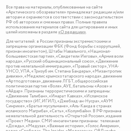
Все права на материалы, опубликованные на сайте
«Арктического обозревателя» принадлежат редакции и/или
авторам и охраняются в соответствии с законодательством
РФ об авторских и смежных правах. Полные правила
использования материалов сайта для цитирования и иных
целей изложены в разделе
«О редакции»
.
Для читателей: в России признаны экстремистскими и
запрещены организации ФБК (Фонд борьбы с коррупцией,
признан иноагентом), Штабы Навального, «Национал-
большевистская партия», «Свидетели Иеговы», «Армия воли
народа», «Русский общенациональный союз», «Движение
против нелегальной иммиграции», «Правый сектор», УНА-
УНСО, УПА, «Тризуб им. Степана Бандеры», «Мизантропик
дивижн», «Меджлис крымскотатарского народа», движение
«Артподготовка», движение ЛГБТ, общероссийская
политическая партия «Воля», АУЕ, батальоны «Азов» и
«Айдар». Признаны террористическими и запрещены:
«Движение Талибан», «Имарат Кавказ», «Исламское
государство» (ИГ, ИГИЛ), «Джебхад-ан-Нусра», «АУМ
Синрике», «Братья-мусульмане», «Аль-Каида в странах
исламского Магриба», «Сеть», «Колумбайн». В РФ признана
нежелательной деятельность «Открытой России», издания
«Проект Медиа». СМИ-иноагентами признаны: телеканал
«Дождь», «Медуза», «Важные истории», «Голос Америки»,
радио «Свобода», The Insider, «Медиазона», ОВД-инфо.