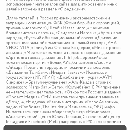
использования материалов сайта для цитирования и иных
целей изложены в разделе
«О редакции»
.
Для читателей: в России признаны экстремистскими и
запрещены организации ФБК (Фонд борьбы с коррупцией,
признан иноагентом), Штабы Навального, «Национал-
большевистская партия», «Свидетели Иеговы», «Армия воли
народа», «Русский общенациональный союз», «Движение
против нелегальной иммиграции», «Правый сектор», УНА-
УНСО, УПА, «Тризуб им. Степана Бандеры», «Мизантропик
дивижн», «Меджлис крымскотатарского народа», движение
«Артподготовка», движение ЛГБТ, общероссийская
политическая партия «Воля», АУЕ, батальоны «Азов» и
«Айдар». Признаны террористическими и запрещены:
«Движение Талибан», «Имарат Кавказ», «Исламское
государство» (ИГ, ИГИЛ), «Джебхад-ан-Нусра», «АУМ
Синрике», «Братья-мусульмане», «Аль-Каида в странах
исламского Магриба», «Сеть», «Колумбайн». В РФ признана
нежелательной деятельность «Открытой России», издания
«Проект Медиа». СМИ-иноагентами признаны: телеканал
«Дождь», «Медуза», «Важные истории», «Голос Америки»,
радио «Свобода», The Insider, «Медиазона», ОВД-инфо.
Иноагентами признаны общество/центр «Мемориал»,
«Аналитический Центр Юрия Левады», Сахаровский центр.
Instagram и Facebook (Metа) запрещены в РФ за экстремизм.