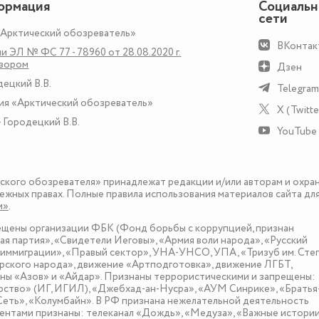
ормация
Социаль
сети
«Арктический обозреватель»
ВКонтак
и ЭЛ № ФС 77 - 78960 от 28.08.2020 г.
дзором
Дзен
децкий В.В.
Telegram
ия «Арктический обозреватель»
X (Twitte
 Городецкий В.В.
YouTube
еского обозревателя» принадлежат редакции и/или авторам и охра
ежных правах. Полные правила использования материалов сайта дл
и»
.
рещены организации ФБК (Фонд борьбы с коррупцией, признан
я партия», «Свидетели Иеговы», «Армия воли народа», «Русский
иммиграции», «Правый сектор», УНА-УНСО, УПА, «Тризуб им. Сте
ского народа», движение «Артподготовка», движение ЛГБТ,
оны «Азов» и «Айдар». Признаны террористическими и запрещены:
рство» (ИГ, ИГИЛ), «Джебхад-ан-Нусра», «АУМ Синрике», «Братья
«Сеть», «Колумбайн». В РФ признана нежелательной деятельность
нтами признаны: телеканал «Дождь», «Медуза», «Важные истории