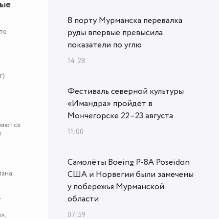
ные
В порту Мурманска перевалка
те
руды впервые превысила
показатели по углю
14:28
r)
Фестиваль северной культуры
«Имандра» пройдёт в
Мончегорске 22–23 августа
няются
11:00
я
Самолёты Boeing P-8A Poseidon
пана
США и Норвегии были замечены
у побережья Мурманской
области
-
07:59
»,