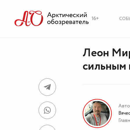
16+
СОБ
Леон Ми
сильным 
Авто
Вяче
Глав