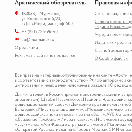
Арктический обозреватель
Правовая инф
183038
,
г. Мурманск
,
Сетевое издание 
ул. Воровского, 5/23
,
Св-во о регистраци
ГДЦ «Меридиан», оф. 500
выдано Роскомна
+7 (921) 724-96-40
Учредитель – Горо
ao@murmansk.ru
Издатель – редакц
О редакции
Главный редактор –
Реклама на сайте не продаётся
О Сookie файлах
Все права на материалы, опубликованные на сайте «Арктич
в соответствии с законодательством РФ об авторских и см
цитирования и иных целей изложены в разделе
«О редакци
Для читателей: в России признаны экстремистскими и зап
иноагентом), Штабы Навального, «Национал-большевистска
общенациональный союз», «Движение против нелегальной 
Бандеры», «Мизантропик дивижн», «Меджлис крымскотатар
общероссийская политическая партия «Воля», АУЕ, баталь
«Движение Талибан», «Имарат Кавказ», «Исламское госуда
мусульмане», «Аль-Каида в странах исламского Магриба», 
«Открытой России», издания «Проект Медиа». СМИ-иноаге