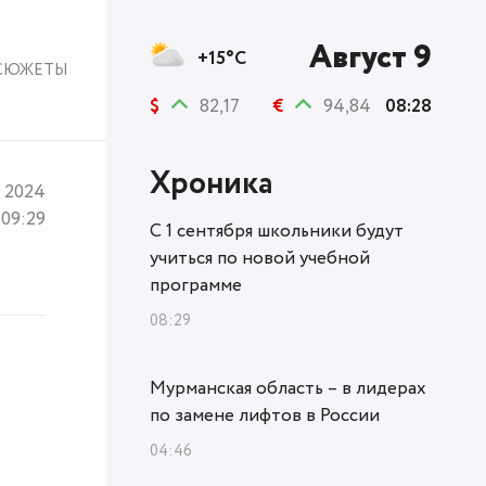
Август 9
+15°C
СЮЖЕТЫ
$
82,17
€
94,84
08:28
Хроника
я 2024
09:29
С 1 сентября школьники будут
учиться по новой учебной
программе
08:29
Мурманская область – в лидерах
по замене лифтов в России
04:46