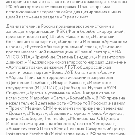
авторам и охраняются в соответствии с законодательством
РФ об авторских и смежных правах. Полные правила
использования материалов сайта для цитирования и иных
целей изложены в разделе
«О редакции»
.
Для читателей: в России признаны экстремистскими и
запрещены организации ФБК (Фонд борьбы с коррупцией,
признан иноагентом), Штабы Навального, «Национал-
большевистская партия», «Свидетели Иеговы», «Армия воли
народа», «Русский общенациональный союз», «Движение
против нелегальной иммиграции», «Правый сектор», УНА-
УНСО, УПА, «Тризуб им. Степана Бандеры», «Мизантропик
дивижн», «Меджлис крымскотатарского народа», движение
«Артподготовка», движение ЛГБТ, общероссийская
политическая партия «Воля», АУЕ, батальоны «Азов» и
«Айдар». Признаны террористическими и запрещены:
«Движение Талибан», «Имарат Кавказ», «Исламское
государство» (ИГ, ИГИЛ), «Джебхад-ан-Нусра», «АУМ
Синрике», «Братья-мусульмане», «Аль-Каида в странах
исламского Магриба», «Сеть», «Колумбайн». В РФ признана
нежелательной деятельность «Открытой России», издания
«Проект Медиа». СМИ-иноагентами признаны: телеканал
«Дождь», «Медуза», «Важные истории», «Голос Америки»,
радио «Свобода», The Insider, «Медиазона», ОВД-инфо.
Иноагентами признаны общество/центр «Мемориал»,
«Аналитический Центр Юрия Левады», Сахаровский центр.
Instagram и Facebook (Metа) запрещены в РФ за экстремизм.