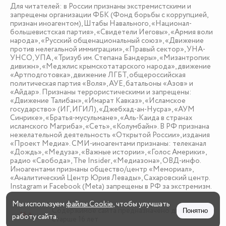
Для читателей: в России признаны экстремистскими и
запрещены организации ФБК (Фонд борьбы с коррупцией,
признан иноагентом), Штабы Навального, «Национал-
большевистская партия», «Свидетели Иеговы», «Армия воли
народа», «Русский общенациональный союз», «Движение
против нелегальной иммиграции», «Правый сектор», УНА-
УНСО, УПА, «Тризуб им. Степана Бандеры», «Мизантропик
дивижн», «Меджлис крымскотатарского народа», движение
«Артподготовка», движение ЛГБТ, общероссийская
политическая партия «Воля», АУЕ, батальоны «Азов» и
«Айдар». Признаны террористическими и запрещены:
«Движение Талибан», «Имарат Кавказ», «Исламское
государство» (ИГ, ИГИЛ), «Джебхад-ан-Нусра», «АУМ
Синрике», «Братья-мусульмане», «Аль-Каида в странах
исламского Магриба», «Сеть», «Колумбайн». В РФ признана
нежелательной деятельность «Открытой России», издания
«Проект Медиа». СМИ-иноагентами признаны: телеканал
«Дождь», «Медуза», «Важные истории», «Голос Америки»,
радио «Свобода», The Insider, «Медиазона», ОВД-инфо.
Иноагентами признаны общество/центр «Мемориал»,
«Аналитический Центр Юрия Левады», Сахаровский центр.
Instagram и Facebook (Metа) запрещены в РФ за экстремизм.
Мы используем
файлы Cookie
, чтобы улучшать
Содержимое сайта предназначено для детей
Понятно
16 +
работу сайта.
старше 16 лет