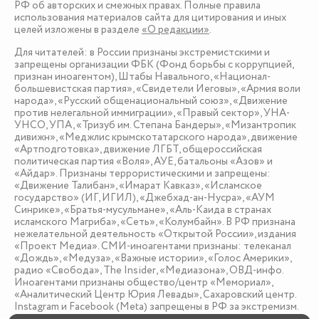
РФ об авторских и смежных правах. Полные правила
использования материалов сайта для цитирования и иных
целей изложены в разделе
«О редакции»
.
Для читателей: в России признаны экстремистскими и
запрещены организации ФБК (Фонд борьбы с коррупцией,
признан иноагентом), Штабы Навального, «Национал-
большевистская партия», «Свидетели Иеговы», «Армия воли
народа», «Русский общенациональный союз», «Движение
против нелегальной иммиграции», «Правый сектор», УНА-
УНСО, УПА, «Тризуб им. Степана Бандеры», «Мизантропик
дивижн», «Меджлис крымскотатарского народа», движение
«Артподготовка», движение ЛГБТ, общероссийская
политическая партия «Воля», АУЕ, батальоны «Азов» и
«Айдар». Признаны террористическими и запрещены:
«Движение Талибан», «Имарат Кавказ», «Исламское
государство» (ИГ, ИГИЛ), «Джебхад-ан-Нусра», «АУМ
Синрике», «Братья-мусульмане», «Аль-Каида в странах
исламского Магриба», «Сеть», «Колумбайн». В РФ признана
нежелательной деятельность «Открытой России», издания
«Проект Медиа». СМИ-иноагентами признаны: телеканал
«Дождь», «Медуза», «Важные истории», «Голос Америки»,
радио «Свобода», The Insider, «Медиазона», ОВД-инфо.
Иноагентами признаны общество/центр «Мемориал»,
«Аналитический Центр Юрия Левады», Сахаровский центр.
Instagram и Facebook (Metа) запрещены в РФ за экстремизм.