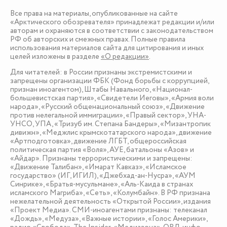
Все права на материалы, опубликованные на сайте
«Арктического обозревателя» принадлежат редакции и/или
авторам и охраняются в соответствии с законодательством
РФ об авторских и смежных правах. Полные правила
использования материалов сайта для цитирования и иных
целей изложены в разделе
«О редакции»
.
Для читателей: в России признаны экстремистскими и
запрещены организации ФБК (Фонд борьбы с коррупцией,
признан иноагентом), Штабы Навального, «Национал-
большевистская партия», «Свидетели Иеговы», «Армия воли
народа», «Русский общенациональный союз», «Движение
против нелегальной иммиграции», «Правый сектор», УНА-
УНСО, УПА, «Тризуб им. Степана Бандеры», «Мизантропик
дивижн», «Меджлис крымскотатарского народа», движение
«Артподготовка», движение ЛГБТ, общероссийская
политическая партия «Воля», АУЕ, батальоны «Азов» и
«Айдар». Признаны террористическими и запрещены:
«Движение Талибан», «Имарат Кавказ», «Исламское
государство» (ИГ, ИГИЛ), «Джебхад-ан-Нусра», «АУМ
Синрике», «Братья-мусульмане», «Аль-Каида в странах
исламского Магриба», «Сеть», «Колумбайн». В РФ признана
нежелательной деятельность «Открытой России», издания
«Проект Медиа». СМИ-иноагентами признаны: телеканал
«Дождь», «Медуза», «Важные истории», «Голос Америки»,