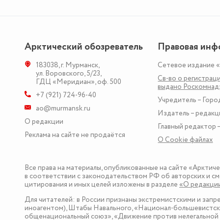
Арктический обозреватель
Правовая инф
183038
,
г. Мурманск
,
Сетевое издание 
ул. Воровского, 5/23
,
Св-во о регистраци
ГДЦ «Меридиан», оф. 500
выдано Роскомна
+7 (921) 724-96-40
Учредитель – Горо
ao@murmansk.ru
Издатель – редакц
О редакции
Главный редактор –
Реклама на сайте не продаётся
О Сookie файлах
Все права на материалы, опубликованные на сайте «Арктич
в соответствии с законодательством РФ об авторских и см
цитирования и иных целей изложены в разделе
«О редакци
Для читателей: в России признаны экстремистскими и зап
иноагентом), Штабы Навального, «Национал-большевистска
общенациональный союз», «Движение против нелегальной 