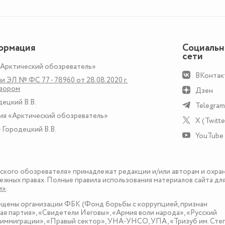
ормация
Социаль
сети
«Арктический обозреватель»
ВКонтак
и ЭЛ № ФС 77 - 78960 от 28.08.2020 г.
дзором
Дзен
децкий В.В.
Telegram
ия «Арктический обозреватель»
X (Twitte
 Городецкий В.В.
YouTube
еского обозревателя» принадлежат редакции и/или авторам и охра
ежных правах. Полные правила использования материалов сайта дл
и»
.
рещены организации ФБК (Фонд борьбы с коррупцией, признан
я партия», «Свидетели Иеговы», «Армия воли народа», «Русский
иммиграции», «Правый сектор», УНА-УНСО, УПА, «Тризуб им. Сте