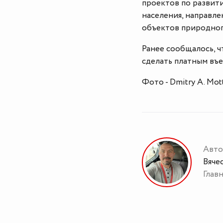
проектов по развит
населения, направл
объектов природног
Ранее сообщалось, 
сделать платным въ
Фото - Dmitry A. Mot
Авто
Вяче
Глав