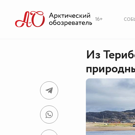
16+
СОБ
Из Териб
природны