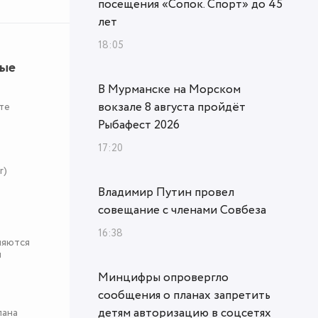
посещения «Сопок. Спорт» до 45
лет
18:05
ные
В Мурманске на Морском
вокзале 8 августа пройдёт
те
Рыбафест 2026
17:20
r)
Владимир Путин провел
совещание с членами Совбеза
16:38
няются
я
Минцифры опровергло
сообщения о планах запретить
детям авторизацию в соцсетях
пана