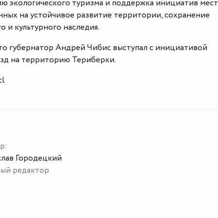
ию экологического туризма и поддержка инициатив мес
енных на устойчивое развитие территории, сохранение
о и культурного наследия.
что губернатор Андрей Чибис выступал с инициативой
езд на территорию Териберки.
tl
р:
слав Городецкий
ный редактор