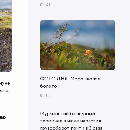
03:41
ФОТО ДНЯ: Морошковое
нуне
болото
ренц-
00:00
Мурманский балкерный
ных
терминал в июле нарастил
грузооборот почти в 3 раза