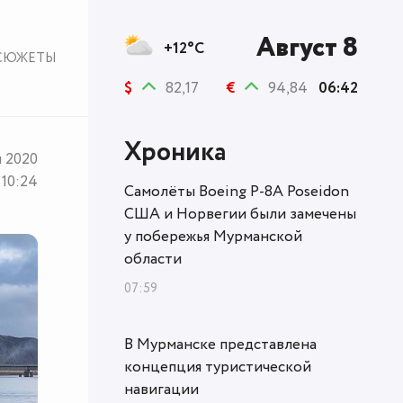
Август 8
+12°C
СЮЖЕТЫ
$
82,17
€
94,84
06:42
Хроника
я 2020
10:24
Самолёты Boeing P-8A Poseidon
США и Норвегии были замечены
у побережья Мурманской
области
07:59
В Мурманске представлена
концепция туристической
навигации