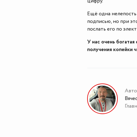
цифру.
Ещё одна нелепость
подписью, но при эт
послать его по элек
У нас очень богатая
получения копейки ч
Авто
Вяче
Глав