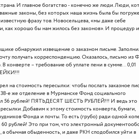
 страна. И главное богатство - конечно же люди. Люди, к
важные законы, без которых наша жизнь была бы погруже
известную фразу тов. Новосельцева, «мы даже себе
и, как хорошо бы нам жилось без законов». И процедур 
 ящике обнаружил извещение о заказном письме. Заполни
очту получать корреспонденцию. Оказалось, письмо из 
. В конверте – требование об уплате пени в сумме… 0,01
ЕЙКИ!!!
ел на стоимость пересылки: чтобы послать заказное пи
в 38-е же отделение в Мурманске Фонд социального
ил 56 рублей! ПЯТЬДЕСЯТ ШЕСТЬ РУБЛЕЙ!!! И ведь это
ресылки. Добавим к этому стоимость конверта, бумаги,
рудников Фонда и почты. То есть (грубо) ради одной коп
 60 рублей! Это при том, что электронный документооб
, а обычная обыденность, и даже РКН сподобился уйти в