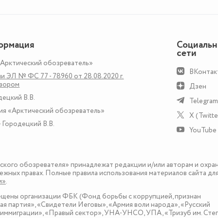
ормация
Социаль
сети
«Арктический обозреватель»
ВКонтак
и ЭЛ № ФС 77 - 78960 от 28.08.2020 г.
дзором
Дзен
децкий В.В.
Telegram
ия «Арктический обозреватель»
X (Twitte
 Городецкий В.В.
YouTube
еского обозревателя» принадлежат редакции и/или авторам и охра
ежных правах. Полные правила использования материалов сайта дл
и»
.
рещены организации ФБК (Фонд борьбы с коррупцией, признан
я партия», «Свидетели Иеговы», «Армия воли народа», «Русский
иммиграции», «Правый сектор», УНА-УНСО, УПА, «Тризуб им. Сте