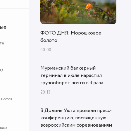
ные
ФОТО ДНЯ: Морошковое
болото
те
00:00
Мурманский балкерный
r)
терминал в июле нарастил
грузооборот почти в 3 раза
20:13
няются
я
В Долине Уюта провели пресс-
конференцию, посвященную
всероссийским соревнованиям
пана