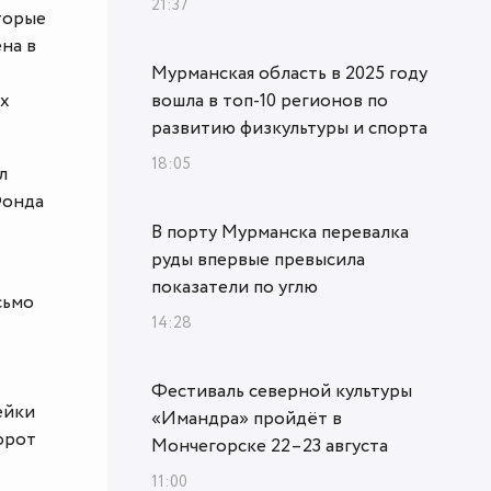
21:37
оторые
на в
Мурманская область в 2025 году
их
вошла в топ‑10 регионов по
развитию физкультуры и спорта
18:05
л
Фонда
В порту Мурманска перевалка
руды впервые превысила
показатели по углю
сьмо
14:28
Фестиваль северной культуры
ейки
«Имандра» пройдёт в
орот
Мончегорске 22–23 августа
11:00