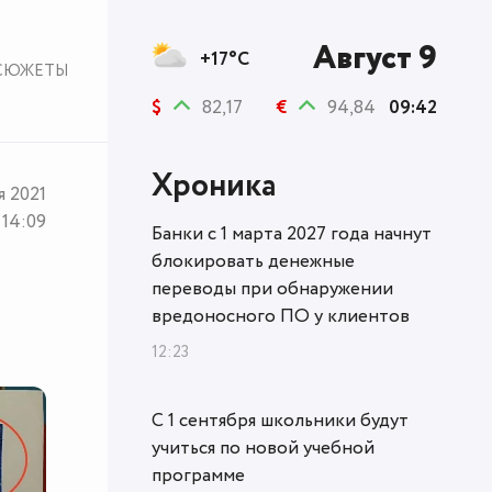
Август 9
+17°C
СЮЖЕТЫ
$
82,17
€
94,84
09:42
Хроника
я 2021
14:09
Банки с 1 марта 2027 года начнут
блокировать денежные
переводы при обнаружении
вредоносного ПО у клиентов
12:23
С 1 сентября школьники будут
учиться по новой учебной
программе