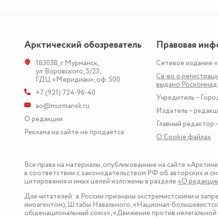
Арктический обозреватель
Правовая инф
183038
,
г. Мурманск
,
Сетевое издание 
ул. Воровского, 5/23
,
Св-во о регистраци
ГДЦ «Меридиан», оф. 500
выдано Роскомна
+7 (921) 724-96-40
Учредитель – Горо
ao@murmansk.ru
Издатель – редакц
О редакции
Главный редактор –
Реклама на сайте не продаётся
О Сookie файлах
Все права на материалы, опубликованные на сайте «Арктич
в соответствии с законодательством РФ об авторских и см
цитирования и иных целей изложены в разделе
«О редакци
Для читателей: в России признаны экстремистскими и зап
иноагентом), Штабы Навального, «Национал-большевистска
общенациональный союз», «Движение против нелегальной 