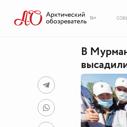
16+
СОБ
В Мурман
высадили