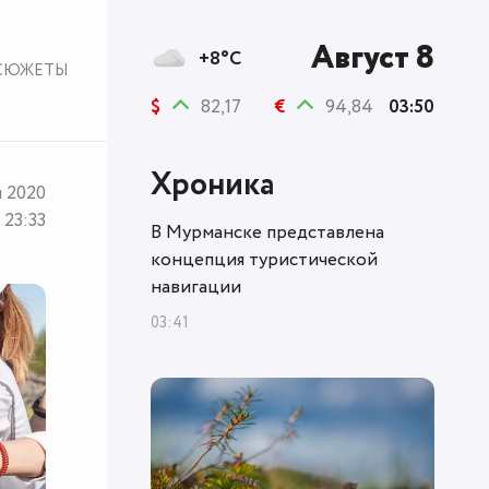
Август 8
+8°C
СЮЖЕТЫ
$
82,17
€
94,84
03:50
Хроника
я 2020
23:33
В Мурманске представлена
концепция туристической
навигации
03:41