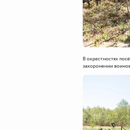
В окрестностях пос
захоронении воинов,