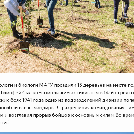
кологи и биологи МАГУ посадили 15 деревьев на месте п
 Тимофей был комсомольским активистом в 14-й стрелк
ских боях 1941 года одно из подразделений дивизии попа
 погибли все командиры . С разрешения командования Ти
м и возглавил прорыв бойцов к основным силам. Во врем
огиб.