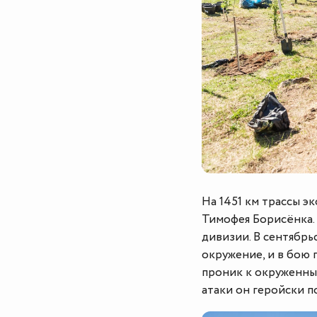
На 1451 км трассы э
Тимофея Борисёнка.
дивизии. В сентябрь
окружение, и в бою
проник к окруженны
атаки он геройски п