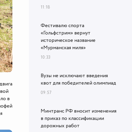
11:18
Фестивалю спорта
«Гольфстрим» вернут
историческое название
«Мурманская миля»
10:33
Вузы не исключают введения
квот для победителей олимпиад
одвига
овой
09:57
ло в
мофей
Минтранс РФ вносит изменения
я
в приказ по классификации
дорожных работ