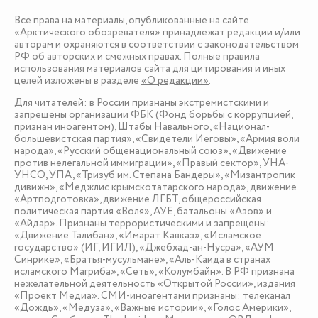
Все права на материалы, опубликованные на сайте
«Арктического обозревателя» принадлежат редакции и/или
авторам и охраняются в соответствии с законодательством
РФ об авторских и смежных правах. Полные правила
использования материалов сайта для цитирования и иных
целей изложены в разделе
«О редакции»
.
Для читателей: в России признаны экстремистскими и
запрещены организации ФБК (Фонд борьбы с коррупцией,
признан иноагентом), Штабы Навального, «Национал-
большевистская партия», «Свидетели Иеговы», «Армия воли
народа», «Русский общенациональный союз», «Движение
против нелегальной иммиграции», «Правый сектор», УНА-
УНСО, УПА, «Тризуб им. Степана Бандеры», «Мизантропик
дивижн», «Меджлис крымскотатарского народа», движение
«Артподготовка», движение ЛГБТ, общероссийская
политическая партия «Воля», АУЕ, батальоны «Азов» и
«Айдар». Признаны террористическими и запрещены:
«Движение Талибан», «Имарат Кавказ», «Исламское
государство» (ИГ, ИГИЛ), «Джебхад-ан-Нусра», «АУМ
Синрике», «Братья-мусульмане», «Аль-Каида в странах
исламского Магриба», «Сеть», «Колумбайн». В РФ признана
нежелательной деятельность «Открытой России», издания
«Проект Медиа». СМИ-иноагентами признаны: телеканал
«Дождь», «Медуза», «Важные истории», «Голос Америки»,